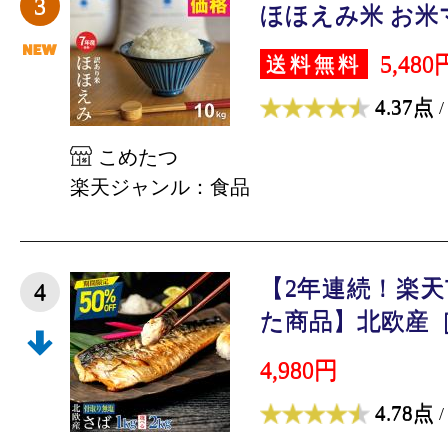
3
ほほえみ米 お米マ
5,480
送料無料
4.37点
/
こめたつ
楽天ジャンル：食品
【2年連続！楽
4
た商品】北欧産［無
4,980円
4.78点
/