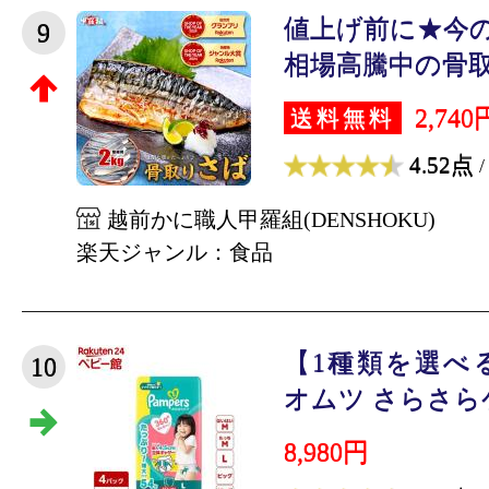
値上げ前に★今の
9
相場高騰中の骨取り
2,740
送料無料
4.52点
/
越前かに職人甲羅組(DENSHOKU)
楽天ジャンル：食品
【1種類を選べ
10
オムツ さらさらケ
8,980円