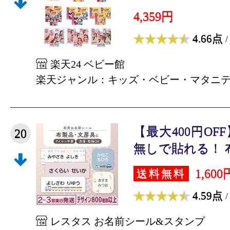
4,359円
4.66点
/
楽天24 ベビー館
楽天ジャンル：キッズ・ベビー・マタニ
【最大400円O
20
無しで貼れる！ 布用
1,600
送料無料
4.59点
/
レスタス お名前シール&スタンプ