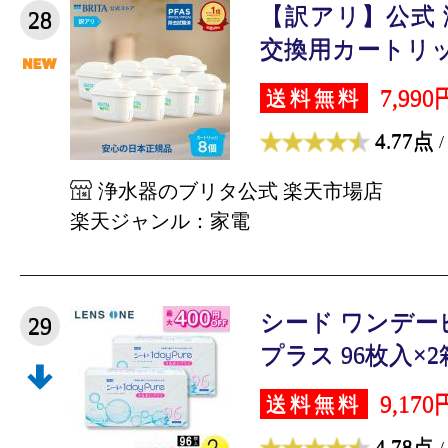
【訳アリ】公式
28
交換用カートリッジ
7,990
送料無料
4.77点
/
浄水器のブリタ公式 楽天市場店
楽天ジャンル：家電
シード ワンデー
29
プラス 96枚入×2箱 
9,170
送料無料
4.78点
/