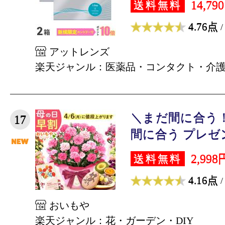
14,79
送料無料
4.76点
/
アットレンズ
楽天ジャンル：医薬品・コンタクト・介
＼まだ間に合う！
17
間に合う プレゼント
2,998
送料無料
4.16点
/
おいもや
楽天ジャンル：花・ガーデン・DIY