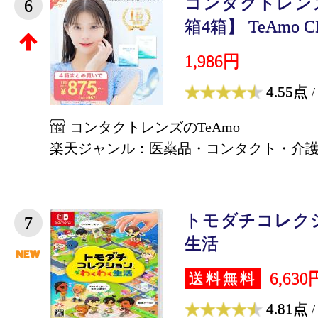
コンタクトレンズ
6
箱4箱】 TeAmo CL
1,986円
4.55点
/
コンタクトレンズのTeAmo
楽天ジャンル：医薬品・コンタクト・介
トモダチコレク
7
生活
6,630
送料無料
4.81点
/