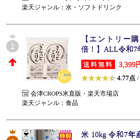
楽天ジャンル：水・ソフトドリンク
【エントリー購
2
倍！】ALL令和7年
3,399
送料無料
4.77点
/
会津CROPS米直販・楽天市場店
楽天ジャンル：食品
米 10kg 令和