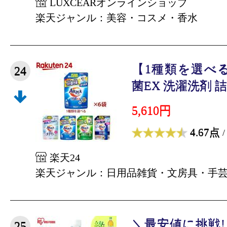
LUXCEARオンラインショップ
楽天ジャンル：美容・コスメ・香水
【1種類を選べ
24
菌EX 洗濯洗剤 詰替
5,610円
4.67点
/
楽天24
楽天ジャンル：日用品雑貨・文房具・手
＼最安値に挑戦!／
25