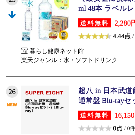
ml 48本 ラベルレス
2,280
送料無料
4.44点
/
暮らし健康ネット館
楽天ジャンル：水・ソフトドリンク
超八 in 日本武
26
通常盤 Blu-rayセッ
16,15
送料無料
0点
/ 0