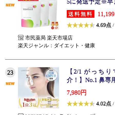
5に発送予定※早ま
11,19
送料無料
4.69点
/
市民薬局 楽天市場店
楽天ジャンル：ダイエット・健康
【2/1 がっち
23
介！】No.1 鼻専用
7,980円
4.02点
/