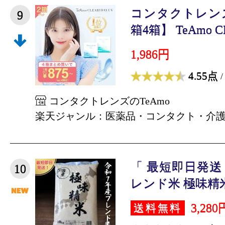
コンタクトレンズ
9
箱4箱】 TeAmo CL
1,986円
4.55点
/
コンタクトレンズのTeAmo
楽天ジャンル：医薬品・コンタクト・介
「 最短即日発送
10
レンド米 極味精米 5
3,280
送料無料