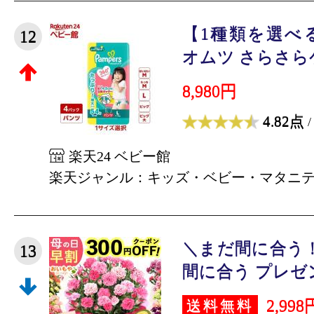
【1種類を選べ
12
オムツ さらさらケ
8,980円
4.82点
/
楽天24 ベビー館
楽天ジャンル：キッズ・ベビー・マタニ
＼まだ間に合う！
13
間に合う プレゼント
2,998
送料無料