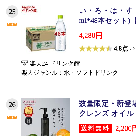
い・ろ・は・す 
25
ml*48本セット)【
4,280円
4.8点
/ 
楽天24 ドリンク館
楽天ジャンル：水・ソフトドリンク
数量限定・新登
26
クレンズ オイル ス
2,200
送料無料