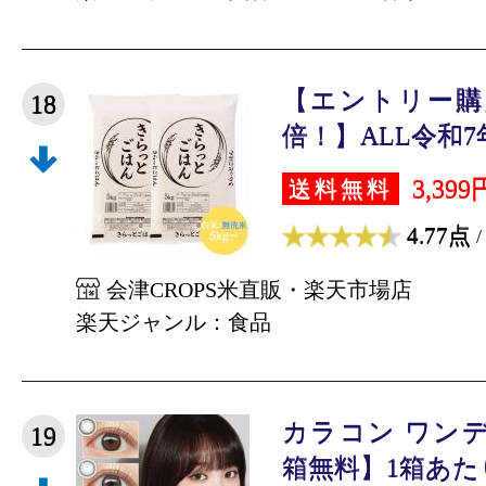
【エントリー購
18
倍！】ALL令和7年
3,399
送料無料
4.77点
/
会津CROPS米直販・楽天市場店
楽天ジャンル：食品
カラコン ワン
19
箱無料】1箱あたり1,