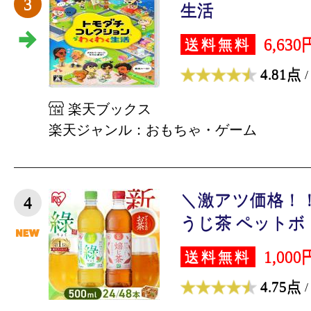
3
生活
6,630
送料無料
4.81点
/
楽天ブックス
楽天ジャンル：おもちゃ・ゲーム
＼激アツ価格！！
4
うじ茶 ペットボトル
1,000
送料無料
4.75点
/