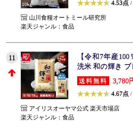
4.53点
/
山川食糧オートミール研究所
楽天ジャンル：食品
【令和7年産10
11
洗米 和の輝き ブレ
3,780
送料無料
4.67点
/
アイリスオーヤマ公式 楽天市場店
楽天ジャンル：食品