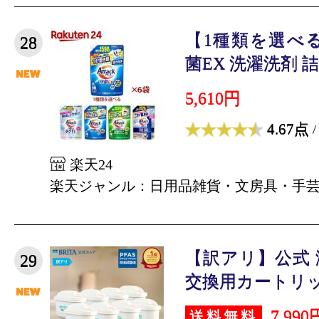
【1種類を選べ
28
菌EX 洗濯洗剤 詰替
5,610円
4.67点
/
楽天24
楽天ジャンル：日用品雑貨・文房具・手
【訳アリ】公式
29
交換用カートリッジ
7,990
送料無料