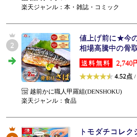
楽天ジャンル：本・雑誌・コミック
値上げ前に★今の
2
相場高騰中の骨取り
2,740
送料無料
4.52点
/
越前かに職人甲羅組(DENSHOKU)
楽天ジャンル：食品
トモダチコレク