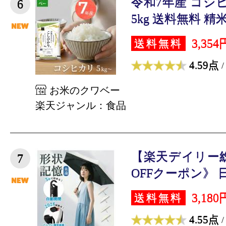
令和7年産 コシヒカリ
6
5kg 送料無料 精米 
3,354
送料無料
4.59点
/
お米のクワベー
楽天ジャンル：食品
【楽天デイリー総
7
OFFクーポン》 日
3,180
送料無料
4.55点
/