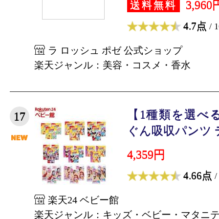
3,960
送料無料
4.7点
/ 
ラ ロッシュ ポゼ 公式ショップ
楽天ジャンル：美容・コスメ・香水
【1種類を選べ
17
ぐん吸収パンツ デ
4,359円
4.66点
/
楽天24 ベビー館
楽天ジャンル：キッズ・ベビー・マタニ