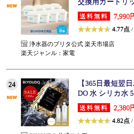
交換用カートリッジ
7,990
送料無料
4.77点
/
浄水器のブリタ公式 楽天市場店
楽天ジャンル：家電
【365日最短翌日
24
DO 水 シリカ水 500
2,380
送料無料
4.82点
/