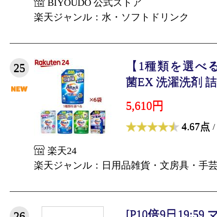
BIYOUDO 公式ストア
楽天ジャンル：水・ソフトドリンク
【1種類を選べ
25
菌EX 洗濯洗剤 詰替
5,610円
4.67点
/
楽天24
楽天ジャンル：日用品雑貨・文房具・手
[P10倍9日19:59
26