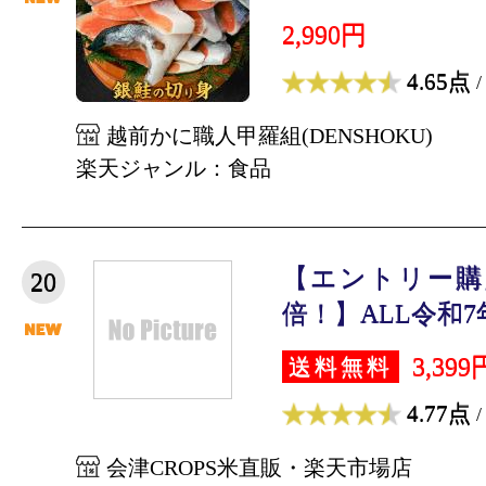
2,990円
4.65点
/
越前かに職人甲羅組(DENSHOKU)
楽天ジャンル：食品
【エントリー購
20
倍！】ALL令和7年
3,399
送料無料
4.77点
/
会津CROPS米直販・楽天市場店