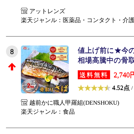
アットレンズ
楽天ジャンル：医薬品・コンタクト・介
値上げ前に★今の
8
相場高騰中の骨取り
2,740
送料無料
4.52点
/
越前かに職人甲羅組(DENSHOKU)
楽天ジャンル：食品