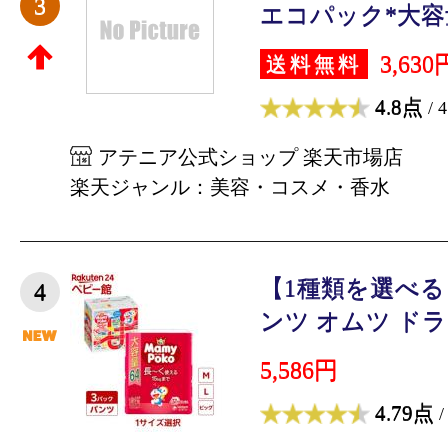
3
エコパック*大容量 (
3,630
送料無料
4.8点
/ 
アテニア公式ショップ 楽天市場店
楽天ジャンル：美容・コスメ・香水
【1種類を選べ
4
ンツ オムツ ドラえ
5,586円
4.79点
/