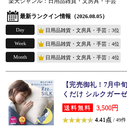
楽天ジャンル：日用品雑貨・文房具・手芸
最新ランクイン情報（2026.08.05）
Day
日用品雑貨・文房具・手芸：3位
Week
日用品雑貨・文房具・手芸：4位
Month
日用品雑貨・文房具・手芸：4位
【完売御礼！7月中
くだけ シルクガーゼ.
3,500円
送料無料
4.41点
/ 49件