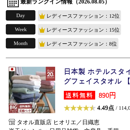
最新ランクイン情報（2026.08.05）
Day
レディースファッション：12位
Week
レディースファッション：15位
Month
レディースファッション：8位
日本製 ホテルスタ
グフェイスタオル 【.
890円
送料無料
4.49点
/ 114
タオル直販店 ヒオリエ／日織恵