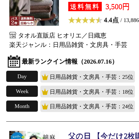
3,500円
送料無料
4.4点
/ 13,88
タオル直販店 ヒオリエ／日織恵
楽天ジャンル：日用品雑貨・文房具・手芸
最新ランクイン情報（2026.07.16）
Day
日用品雑貨・文房具・手芸：25位
Week
日用品雑貨・文房具・手芸：18位
Month
日用品雑貨・文房具・手芸：24位
父の日 【今だけ2枚購