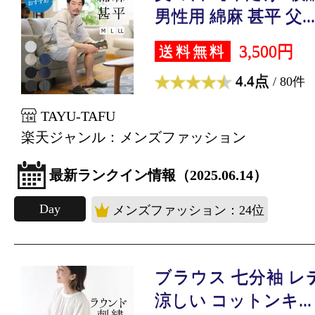
男性用 綿麻 甚平 父...
3,500円
送料無料
4.4点
/ 80件
TAYU-TAFU
楽天ジャンル：メンズファッション
最新ランクイン情報（2025.06.14）
Day
メンズファッション：24位
ブラウス 七分袖 レ
涼しい コットンキ...