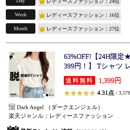
Day
レディースファッション：24位
Week
レディースファッション：16位
Month
レディースファッション：27位
63%OFF!【24H限定★
399円！】 Tシャツ レ.
1,399円
送料無料
4.31点
/ 3,5
Dark Angel （ダークエンジェル）
楽天ジャンル：レディースファッション