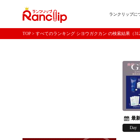
ランクリップに
TOP
>
すべてのランキング シヨウガクカン の検索結果（31
最新
Day