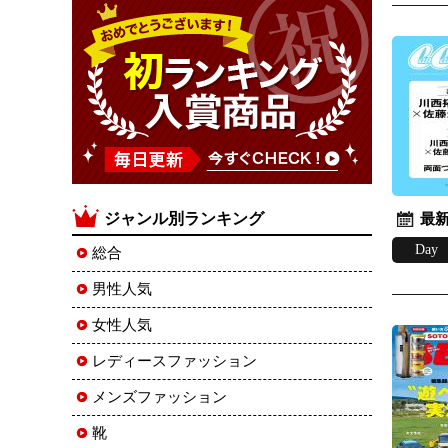
ジャンル別ランキング
最新
Day
総合
男性人気
女性人気
レディースファッション
メンズファッション
靴