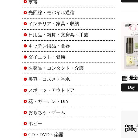
家電
光回線・モバイル通信
インテリア・家具・収納
日用品・雑貨・文房具・手芸
キッチン用品・食器
ダイエット・健康
医薬品・コンタクト・介護
最新
美容・コスメ・香水
Day
スポーツ・アウトドア
花・ガーデン・DIY
おもちゃ・ゲーム
ホビー
CD・DVD・楽器