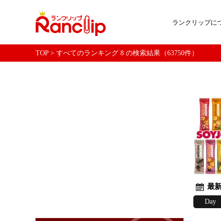
ランクリップに
TOP
>
すべてのランキング 8 の検索結果（63750件）
最新
Day