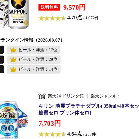
9,570円
送料無料
4.79点
/ 1,072件
ランクイン情報（2026.08.07）
ビール・洋酒：17位
ビール・洋酒：29位
ビール・洋酒：14位
楽天24 ドリンク館 ｜ 楽天ジャンル：
キリン 淡麗プラチナダブル( 350ml×48本
糖質ゼロ プリン体ゼロ]
7,703円
4.64点
/ 257件