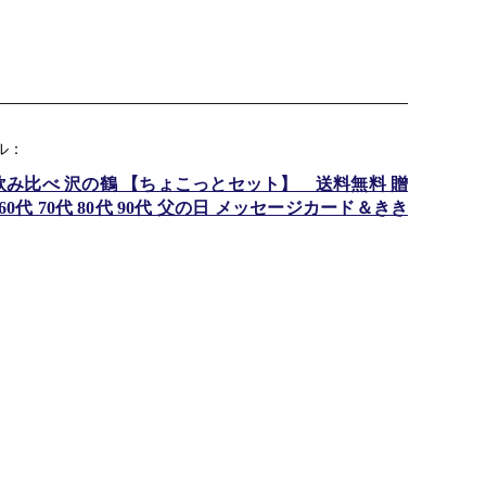
ル：
 飲み比べ 沢の鶴 【ちょこっとセット】 送料無料 贈
代 60代 70代 80代 90代 父の日 メッセージカード＆きき