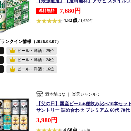
【最強配送】【送料無料】アサヒ スタイルフリー 
7,680円
送料無料
4.82点
/ 1,629件
ランクイン情報（2026.08.07）
ビール・洋酒：29位
ビール・洋酒：24位
ビール・洋酒：16位
酒本舗はな ｜ 楽天ジャンル：
【父の日】国産ビール6種飲み比べ10本セット
サントリー 詰め合わせ プレミアム 60代 70代 
3,980円
4.68点
/ 568件