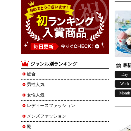
ジャンル別ランキング
最新
総合
Day
Week
男性人気
Month
女性人気
レディースファッション
メンズファッション
靴