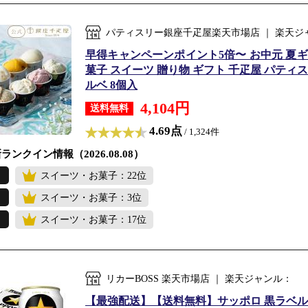
パティスリー銀座千疋屋楽天市場店 ｜ 楽天ジ
早得キャンペーンポイント5倍〜 お中元 夏ギフ
菓子 スイーツ 贈り物 ギフト 千疋屋 パテ
ルベ 8個入
4,104円
送料無料
4.69点
/ 1,324件
ランクイン情報（2026.08.08）
スイーツ・お菓子：22位
スイーツ・お菓子：3位
スイーツ・お菓子：17位
リカーBOSS 楽天市場店 ｜ 楽天ジャンル：
【最強配送】【送料無料】サッポロ 黒ラベル 35