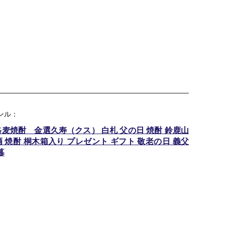
ンル：
麦焼酎 金選久寿（クス） 白札 父の日 焼酎 鈴鹿山
酒 焼酎 桐木箱入り プレゼント ギフト 敬老の日 義父
暮