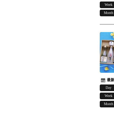
Week
Month
最新
Day
Week
Month