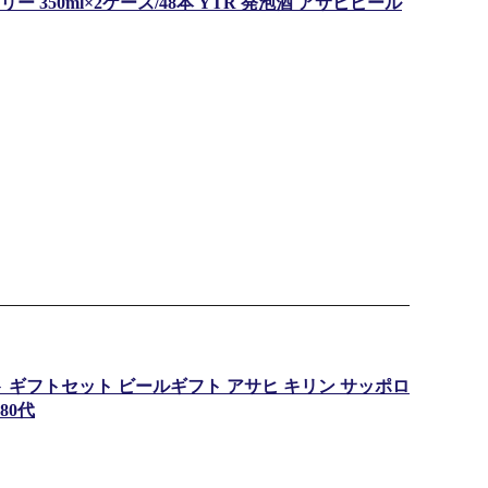
350ml×2ケース/48本 YTR 発泡酒 アサヒビール
 ギフトセット ビールギフト アサヒ キリン サッポロ
80代