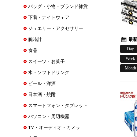
バッグ・小物・ブランド雑貨
下着・ナイトウェア
ジュエリー・アクセサリー
最新
腕時計
Day
食品
Week
スイーツ・お菓子
Month
水・ソフトドリンク
ビール・洋酒
日本酒・焼酎
スマートフォン・タブレット
パソコン・周辺機器
TV・オーディオ・カメラ