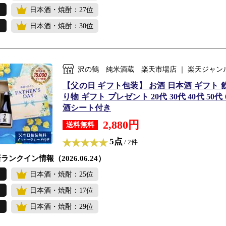
日本酒・焼酎：27位
日本酒・焼酎：30位
沢の鶴 純米酒蔵 楽天市場店 ｜ 楽天ジャン
【父の日 ギフト包装】 お酒 日本酒 ギフト
り物 ギフト プレゼント 20代 30代 40代 50
酒シート付き
2,880円
送料無料
5点
/ 2件
ランクイン情報（2026.06.24）
日本酒・焼酎：25位
日本酒・焼酎：17位
日本酒・焼酎：29位