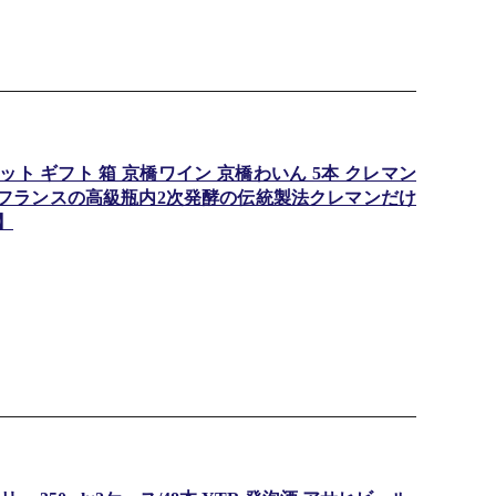
ト ギフト 箱 京橋ワイン 京橋わいん 5本 クレマン
ン フランスの高級瓶内2次発酵の伝統製法クレマンだけ
】