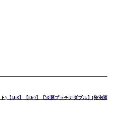
セット)【kb8】【kh0】【淡麗プラチナダブル】[発泡酒