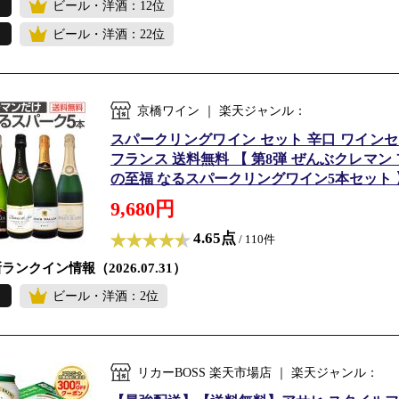
ビール・洋酒：12位
ビール・洋酒：22位
京橋ワイン ｜ 楽天ジャンル：
スパークリングワイン セット 辛口 ワインセッ
フランス 送料無料 【 第8弾 ぜんぶクレマ
の至福 なるスパークリングワイン5本セット 
9,680円
4.65点
/ 110件
ランクイン情報（2026.07.31）
ビール・洋酒：2位
リカーBOSS 楽天市場店 ｜ 楽天ジャンル：