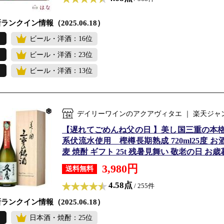
ランクイン情報（2025.06.18）
ビール・洋酒：16位
ビール・洋酒：23位
ビール・洋酒：13位
デイリーワインのアクアヴィタエ ｜ 楽天ジャ
【遅れてごめんね父の日 】美し国三重の本格
系伏流水使用 樫樽長期熟成 720ml25度 お
麦 焼酎 ギフト 25t 残暑見舞い 敬老の日 お歳
3,980円
送料無料
4.58点
/ 255件
ランクイン情報（2025.06.18）
日本酒・焼酎：25位