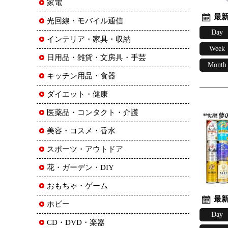
家電
最新
光回線・モバイル通信
Day
インテリア・家具・収納
Week
日用品・雑貨・文房具・手芸
Month
キッチン用品・食器
ダイエット・健康
医薬品・コンタクト・介護
美容・コスメ・香水
スポーツ・アウトドア
花・ガーデン・DIY
おもちゃ・ゲーム
最新
ホビー
Day
CD・DVD・楽器