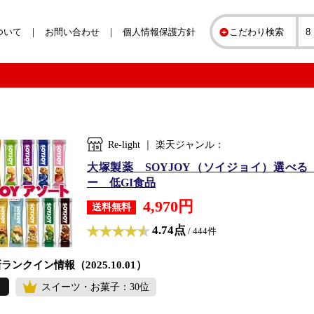
ついて
お問い合わせ
個人情報保護方針
こだわり検索
Re-light ｜ 楽天ジャンル：
大塚製薬 SOYJOY（ソイジョイ）選べる
ー 低GI食品
4,970円
送料無料
4.74点
/ 444件
ランクイン情報（2025.10.01）
スイーツ・お菓子：30位