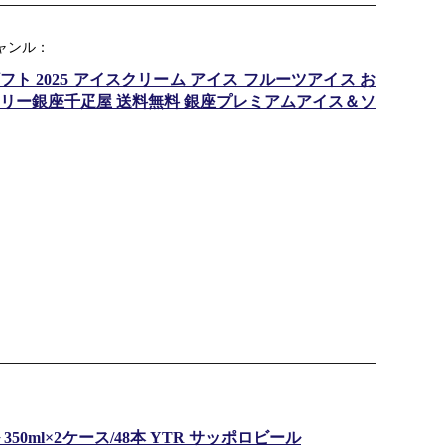
ャンル：
ト 2025 アイスクリーム アイス フルーツアイス お
ィスリー銀座千疋屋 送料無料 銀座プレミアムアイス＆ソ
0ml×2ケース/48本 YTR サッポロビール