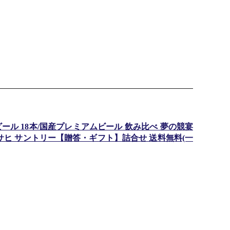
ビール 18本/国産プレミアムビール 飲み比べ 夢の競宴
 アサヒ サントリー【贈答・ギフト】詰合せ 送料無料(一