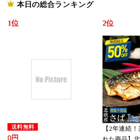
2021/07/20
本日の総合ランキング
総合ランキ
1位
2位
TV・オー
キング：1位
2021/07/19
総合ランキ
TV・オー
キング：2位
2021/07/10
TV・オー
キング：6位
送料無料
【2年連続！
0円
2021/07/04
れた商品】北