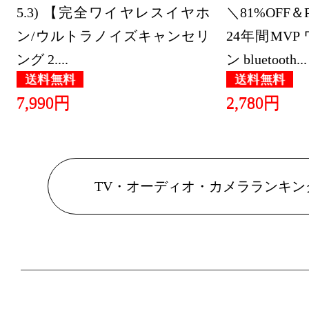
5.3) 【完全ワイヤレスイヤホ
＼81%OFF＆P
2021/08/01
ン/ウルトラノイズキャンセリ
24年間MV
総合ランキ
ング 2....
ン bluetooth...
TV・オー
送料無料
送料無料
キング：1位
7,990円
2,780円
2021/07/31
TV・オー
キング：25位
TV・オーディオ・カメラランキン
2021/07/30
総合ランキ
TV・オー
キング：1位