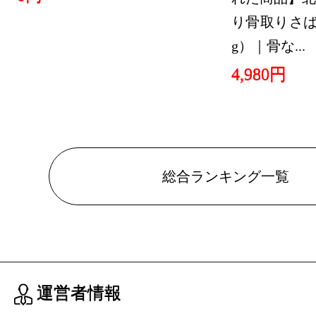
り骨取りさば 
TV・オー
g）｜骨な...
キング：2位
4,980円
2021/07/01
TV・オー
キング：3位
2021/06/30
総合ランキング一覧
TV・オー
キング：12位
2021/06/24
TV・オー
運営者情報
キング：1位