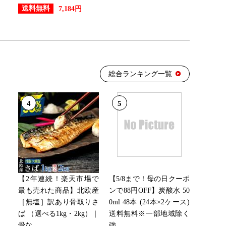
送料無料
7,184円
総合ランキング一覧
4
5
【2年連続！楽天市場で
【5/8まで！母の日クーポ
最も売れた商品】北欧産
ンで88円OFF】炭酸水 50
［無塩］訳あり骨取りさ
0ml 48本 (24本×2ケース)
ば （選べる1kg・2kg）｜
送料無料※一部地域除く
骨な...
強...