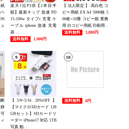
用紙
楽天1位P3倍【2本目半
【 法人限定 】 高白色 コ
)ペ
額】最新チップ 急速 PD
ピー用紙 EX A4 5000枚 5
ON
15-100w タイプc 充電 ケ
00枚×10冊 コピー紙 業務
ニュ
ーブル iphone 急速 充電
用 白コピー用紙 印刷用...
器 ...
送料無料
3,880円
送料無料
1,000円
9
10
細断
【5/9~5/16 20%OFF】
送料無料
0円
 静
【マイクロSDカード 128
ド可
GBセット】SDカードリ
フィ
ーダー iPhone17 対応 1TB
写真 動...