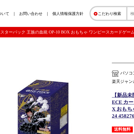
ついて
お問い合わせ
個人情報保護方針
こだわり検索
 ブースターパック 王族の血統 OP-10 BOX おもちゃ ワンピースカード
パソコ
楽天ジャン
【新品未開
ECE カ
X おもちゃ
24 45827
送料無料