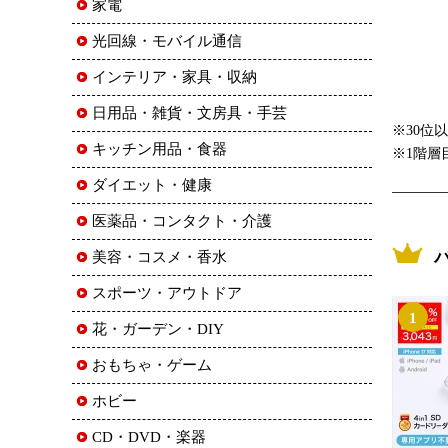
家電
光回線・モバイル通信
インテリア・家具・収納
日用品・雑貨・文房具・手芸
※30位
キッチン用品・食器
※1階層
ダイエット・健康
医薬品・コンタクト・介護
美容・コスメ・香水
スポーツ・アウトドア
1
花・ガーデン・DIY
おもちゃ・ゲーム
ホビー
CD・DVD・楽器