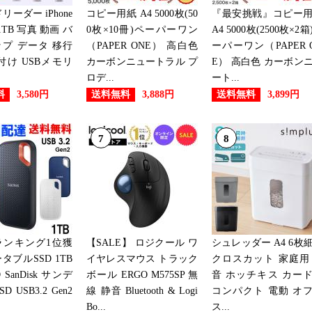
リーダー iPhone
コピー用紙 A4 5000枚(50
『最安挑戦』コピー
 1TB 写真 動画 バ
0枚×10冊)ペーパーワン
A4 5000枚(2500枚×2箱
プ データ 移行
（PAPER ONE） 高白色
ーパーワン（PAPER 
付け USBメモリ
カーボンニュートラル プ
E） 高白色 カーボン
ロデ...
ート...
料
送料無料
送料無料
3,580円
3,888円
3,899円
7
8
ランキング1位獲
【SALE】 ロジクール ワ
シュレッダー A4 6枚
タブルSSD 1TB
イヤレスマウス トラック
クロスカット 家庭用
 SanDisk サンデ
ボール ERGO M575SP 無
音 ホッチキス カー
 USB3.2 Gen2
線 静音 Bluetooth & Logi
コンパクト 電動 オ
Bo...
ス...