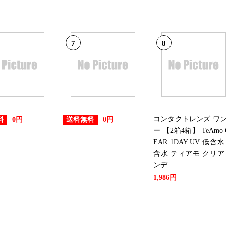
7
8
コンタクトレンズ ワ
料
送料無料
0円
0円
ー 【2箱4箱】 TeAmo 
EAR 1DAY UV 低含水
含水 ティアモ クリア
ンデ...
1,986円