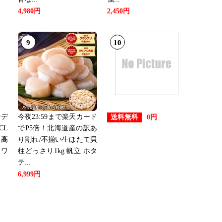
4,980円
2,450円
9
10
ンデ
今夜23:59まで楽天カード
送料無料
0円
CL
でP5倍！北海道産の訳あ
 高
り割れ/不揃い生ほたて貝
 ワ
柱どっさり1kg 帆立 ホタ
テ...
6,999円