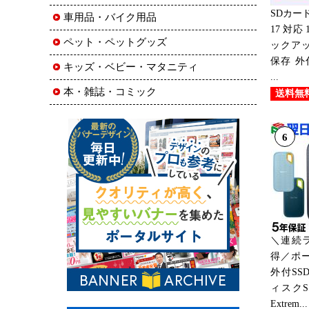
SDカード
車用品・バイク用品
17 対応
ペット・ペットグッズ
ックアッ
保存 外
キッズ・ベビー・マタニティ
...
本・雑誌・コミック
送料無
6
＼連続
得／ポー
外付SSD
ィスクSSD
Extrem...