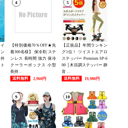
4
5
：29位
：30位
ェイ
【特別価格70％OFF★先
【正規品】年間ランキン
タン
着300名様】 保冷剤 ステ
グ1位！ ツイストエアロ
紫外
ンレス 長時間 強力 保冷
ステッパー Premium SP-6
ット
クーラーボックス 小型
00 │木目調ステッパー 静
：16位
長持...
音 ...
送料無料
送料無料
2,960円
19,980円
：20位
9
10
：16位