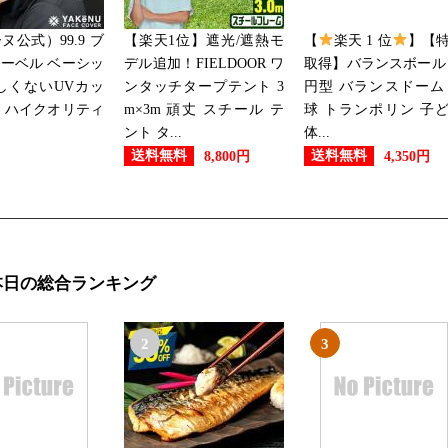
2019/07/21
ヌ公式）99.9 ブ
【楽天1位】遮光/遮熱モ
【
楽天 1 位
】【
スポーツ・アウトドアランキング
ーベル ベーシッ
デル追加！FIELDOOR ワ
取得】バランスボール
しくないUVカッ
ンタッチタープテント 3
円型 バランスドーム
2019/07/11
 ハイクオリティ
m×3m 頑丈 スチール テ
球 トランポリン 子
ント タ...
体...
スポーツ・アウトドアランキング
送料無料
送料無料
8,800円
4,350円
2019/07/10
スポーツ・アウトドアランキン
本日の総合ランキング
2019/07/09
スポーツ・アウトドアランキン
2
3
2019/07/07
スポーツ・アウトドアランキング