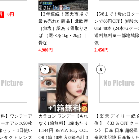
2019/06/24
【2年連続！楽天市場で
【5/8まで！母の日ク
料
0円
スポーツ・アウトドアランキング
最も売れた商品】北欧産
ンで88円OFF】炭酸水 
［無塩］訳あり骨取りさ
0ml 48本 (24本×2ケー
2019/06/16
ば （選べる1kg・2kg）｜
送料無料※一部地域
スポーツ・アウトドアランキン
骨な...
強...
4,980円
2,450円
2019/06/11
7
8
スポーツ・アウトドアランキング
2019/06/10
スポーツ・アウトドアランキング
2019/06/09
無料】ワンデーア
カラコン ワンデー【もれ
【楽天デイリー総合
ーオアシス90枚
なく1箱無料】1箱あたり
位】《33％OFFク
スポーツ・アウトドアランキング
箱セット 1日使い
1,144円 ReVIA 1day COL
ン》 日傘 日傘 超軽量
コンタクトレンズ
OR 1箱 10枚 入/3箱合計 3
傘形状記憶 日傘折り