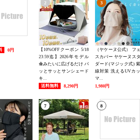
2
3
2019/09/05
スポーツ・アウトドアランキング
2019/08/19
スポーツ・アウトドアランキング
【10%OFFクーポン 5/18
（ヤケーヌ公式） フ
料
0円
23:59迄】2026年モデル
スカバー ヤケーヌス
2019/07/24
傘みたいに広げるだけ パ
ダード(マジック式) 
ッとサッとサンシェード
線対策 洗えるUVカ
スポーツ・アウトドアランキング
キ...
マ...
送料無料
8,290円
1,980円
2019/07/23
スポーツ・アウトドアランキング
7
8
2019/07/22
スポーツ・アウトドアランキング