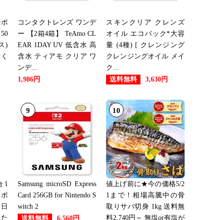
ーポ
コンタクトレンズ ワンデ
スキンクリア クレンズ
：29位
50
ー 【2箱4箱】 TeAmo CL
オイル エコパック*大容
ス)
EAR 1DAY UV 低含水 高
量 (4種) [ クレンジング
除く
含水 ティアモ クリア ワ
クレンジングオイル メイ
グ：9位
ンデ...
ク...
送料無料
1,986円
3,630円
9
10
：29位
：14位
1
Samsung microSD Express
値上げ前に★今の価格5/2
ーポ
Card 256GB for Nintendo S
1まで！相場高騰中の骨
：21位
 日
witch 2
取りサバ切身 1kg 送料無
たた
料2,740円～ 無塩or有塩が
送料無料
6,560円