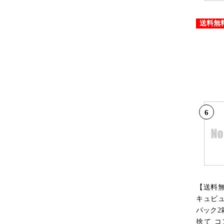
送料無
6
【送料
キュビュ
パック2
捨て 