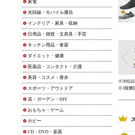
家電
光回線・モバイル通信
インテリア・家具・収納
日用品・雑貨・文房具・手芸
キッチン用品・食器
ダイエット・健康
医薬品・コンタクト・介護
美容・コスメ・香水
※30位
スポーツ・アウトドア
※1階層
花・ガーデン・DIY
おもちゃ・ゲーム
ホビー
CD・DVD・楽器