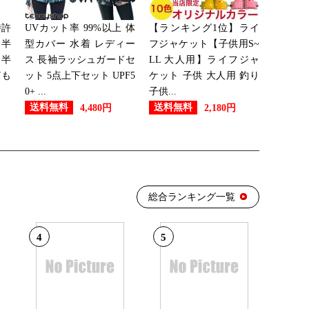
特許
UVカット率 99%以上 体
【ランキング1位】ライ
：18位
 半
型カバー 水着 レディー
フジャケット【子供用S~
 半
ス 長袖ラッシュガードセ
LL 大人用】ライフジャ
ども
ット 5点上下セット UPF5
ケット 子供 大人用 釣り
0+ ...
子供...
：21位
送料無料
送料無料
4,480円
2,180円
グ：9位
総合ランキング一覧
グ：3位
4
5
：25位