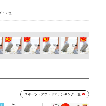
：30位
：17位
：18位
：22位
スポーツ・アウトドアランキング一覧
：14位