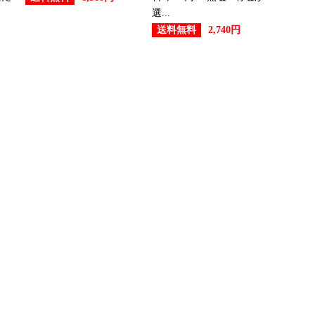
選...
送料無料
2,740円
：23位
グ：7位
グ：2位
：10位