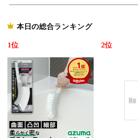
本・雑誌・
グ：2位
本日の総合ランキング
1位
2位