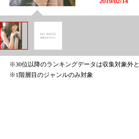
2019/02/14
本・雑誌・
グ：28位
2019/02/12
本・雑誌・
グ：29位
※30位以降のランキングデータは収集対象外
2019/02/11
※1階層目のジャンルのみ対象
本・雑誌・
グ：16位
2019/02/10
本・雑誌・
グ：13位