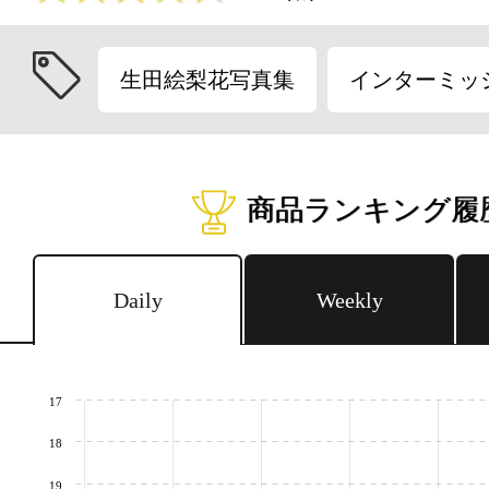
生田絵梨花写真集
インターミッ
商品ランキング履
Daily
Weekly
17
18
19