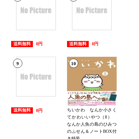
25位
送料無料
送料無料
0円
0円
23位
9
10
28位
22位
ちいかわ なんか小さく
送料無料
0円
てかわいいやつ（8）
なんか人魚の島のひみつ
のふせん＆ノートBOX付
17位
き特装...