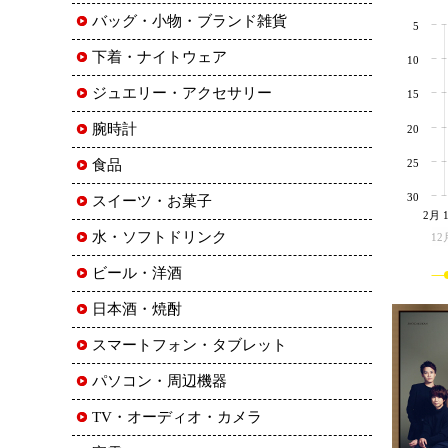
バッグ・小物・ブランド雑貨
5
下着・ナイトウェア
10
ジュエリー・アクセサリー
15
腕時計
20
25
食品
30
スイーツ・お菓子
2月 
水・ソフトドリンク
12
ビール・洋酒
日本酒・焼酎
スマートフォン・タブレット
パソコン・周辺機器
TV・オーディオ・カメラ