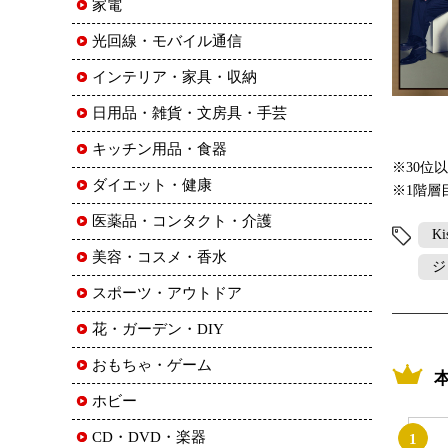
家電
光回線・モバイル通信
インテリア・家具・収納
日用品・雑貨・文房具・手芸
キッチン用品・食器
※30位
ダイエット・健康
※1階層
医薬品・コンタクト・介護
K
美容・コスメ・香水
ジ
スポーツ・アウトドア
花・ガーデン・DIY
おもちゃ・ゲーム
ホビー
CD・DVD・楽器
1