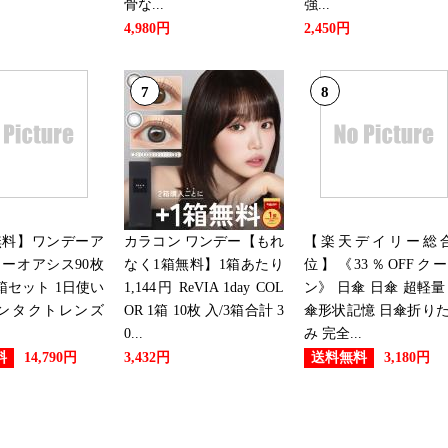
骨な...
強...
4,980円
2,450円
2019/01/16
本・雑誌・コミックランキング
7
8
2019/01/15
本・雑誌・コミックランキング：
2019/01/14
無料】ワンデーア
カラコン ワンデー【もれ
【楽天デイリー総合
本・雑誌・コミックランキング：
ーオアシス90枚
なく1箱無料】1箱あたり
位】《33％OFFク
箱セット 1日使い
1,144円 ReVIA 1day COL
ン》 日傘 日傘 超軽量
2019/01/13
コンタクトレンズ
OR 1箱 10枚 入/3箱合計 3
傘形状記憶 日傘折り
0...
み 完全...
本・雑誌・コミックランキング：
料
送料無料
14,790円
3,432円
3,180円
2019/01/12
本・雑誌・コミックランキング：