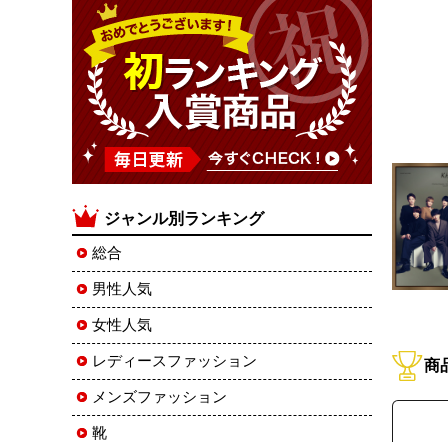
ジャンル別ランキング
総合
男性人気
女性人気
レディースファッション
商
メンズファッション
靴