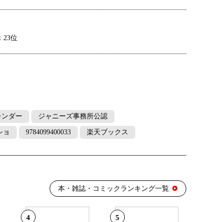
23位
18位
レンダー
ジャニーズ事務所公認
：9位
ショ
9784099400033
楽天ブックス
：9位
本・雑誌・コミックランキング一覧
21位
4
5