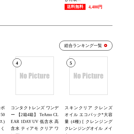
送料無料
4,400円
：7位
総合ランキング一覧
12位
4
5
15位
11位
ーポ
コンタクトレンズ ワンデ
スキンクリア クレンズ
50
ー 【2箱4箱】 TeAmo CL
オイル エコパック*大容
ス)
EAR 1DAY UV 低含水 高
量 (4種) [ クレンジング
：4位
除く
含水 ティアモ クリア ワ
クレンジングオイル メイ