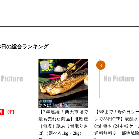
2019/01/21
本・雑誌・コミックランキング
2019/01/20
本日の総合ランキング
本・雑誌・コミックランキング：
2
3
2019/01/19
本・雑誌・コミックランキング：
2019/01/18
本・雑誌・コミックランキング：
【2年連続！楽天市場で
【5/8まで！母の日ク
料
0円
最も売れた商品】北欧産
ンで88円OFF】炭酸水 
2019/01/17
［無塩］訳あり骨取りさ
0ml 48本 (24本×2ケー
本・雑誌・コミックランキング
ば （選べる1kg・2kg）｜
送料無料※一部地域