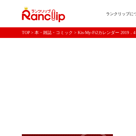
ランクリップに
TOP
>
本・雑誌・コミック
>
Kis-My-Ft2カレンダー 20