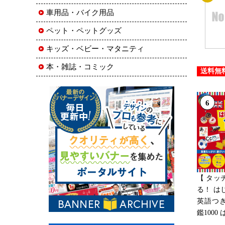
車用品・バイク用品
ペット・ペットグッズ
キッズ・ベビー・マタニティ
本・雑誌・コミック
送料無
6
【 タッ
る！ は
英語つき
鑑100
...