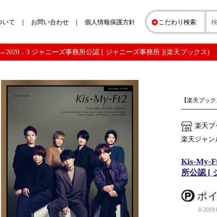
ついて
お問い合わせ
個人情報保護方針
こだわり検索
19．4→2020．3 ジャニーズ事務所公認 [ ジャニーズ事務所 ](楽天ブックス)
【楽天ブック
楽天ブ
楽天ジャン
Kis-My
所公認 [
ポイ
※2019.