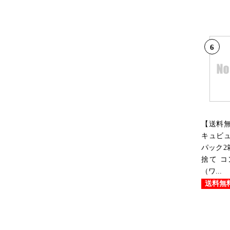
6
【送料
キュビュ
パック2
捨て 
（ワ...
送料無