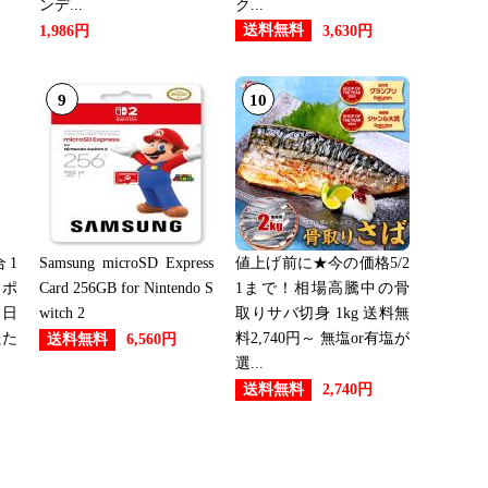
ンデ...
ク...
送料無料
1,986円
3,630円
：8位
9
10
24位
1
Samsung microSD Express
値上げ前に★今の価格5/2
17位
ーポ
Card 256GB for Nintendo S
1まで！相場高騰中の骨
 日
witch 2
取りサバ切身 1kg 送料無
たた
料2,740円～ 無塩or有塩が
送料無料
6,560円
選...
25位
送料無料
2,740円
23位