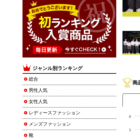
ジャンル別ランキング
総合
商
男性人気
女性人気
レディースファッション
0
メンズファッション
5
靴