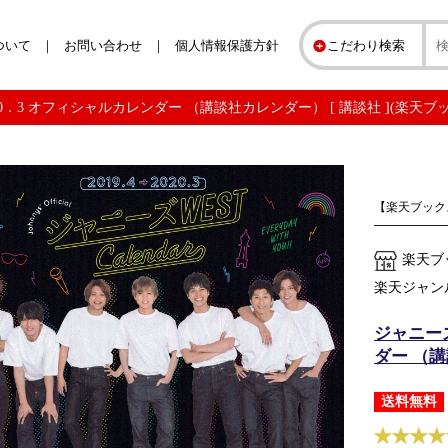
ついて
お問い合わせ
個人情報保護方針
こだわり検索
2020．3 オフィシャルカレンダー （講談社カレンダー） [ 講談社 ](楽天ブ
【楽天ブック
楽天ブ
楽天ジャン
ジャニーズ
ダー （講
送料無料