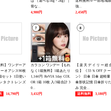
ば （選べる1kg・2kg）｜
送料無料※一部地域
2019/01/16
骨な...
強...
4,980円
2,450円
本・雑誌・コミックランキング：
7
8
2019/01/14
本・雑誌・コミックランキング：
2019/01/13
本・雑誌・コミックランキング：
無料】ワンデーア
カラコン ワンデー【もれ
【楽天デイリー総合
ーオアシス90枚
なく1箱無料】1箱あたり
位】《33％OFFク
2019/01/12
箱セット 1日使い
1,144円 ReVIA 1day COL
ン》 日傘 日傘 超軽量
本・雑誌・コミックランキング
コンタクトレンズ
OR 1箱 10枚 入/3箱合計 3
傘形状記憶 日傘折り
0...
み 完全...
料
送料無料
14,790円
3,432円
3,180円
2019/01/11
本・雑誌・コミックランキング：