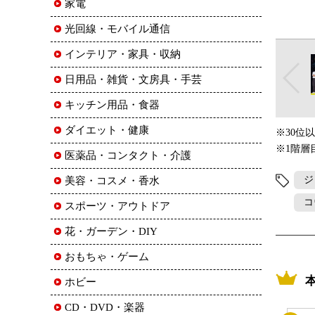
家電
光回線・モバイル通信
インテリア・家具・収納
日用品・雑貨・文房具・手芸
キッチン用品・食器
ダイエット・健康
※30位
※1階層
医薬品・コンタクト・介護
ジ
美容・コスメ・香水
コ
スポーツ・アウトドア
花・ガーデン・DIY
おもちゃ・ゲーム
ホビー
CD・DVD・楽器