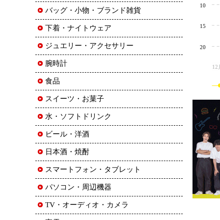
10
バッグ・小物・ブランド雑貨
15
下着・ナイトウェア
ジュエリー・アクセサリー
20
腕時計
12
食品
スイーツ・お菓子
水・ソフトドリンク
ビール・洋酒
日本酒・焼酎
スマートフォン・タブレット
パソコン・周辺機器
TV・オーディオ・カメラ