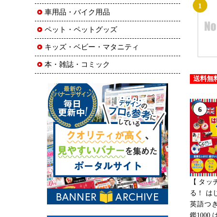
1
車用品・バイク用品
ペット・ペットグッズ
キッズ・ベビー・マタニティ
本・雑誌・コミック
送料無
6
【 タッ
る！ は
英語つき
鑑100