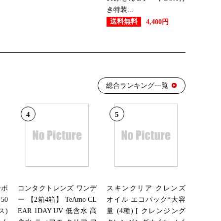
き特装...
送料無料
4,400円
22位
29位
総合ランキング一覧
4
5
27位
21位
ーポ
コンタクトレンズ ワンデ
スキンクリア クレンズ
50
ー 【2箱4箱】 TeAmo CL
オイル エコパック*大容
16位
ス)
EAR 1DAY UV 低含水 高
量 (4種) [ クレンジング