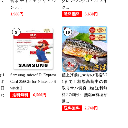
除く
含水 ティアモ クリア ワ
クレンジングオイル メイ
ンデ...
ク...
送料無料
1,986円
3,630円
21位
9
10
27位
20位
1
Samsung microSD Express
値上げ前に★今の価格5/2
ーポ
Card 256GB for Nintendo S
1まで！相場高騰中の骨
 日
witch 2
取りサバ切身 1kg 送料無
：6位
たた
料2,740円～ 無塩or有塩が
送料無料
6,560円
選...
送料無料
2,740円
11位