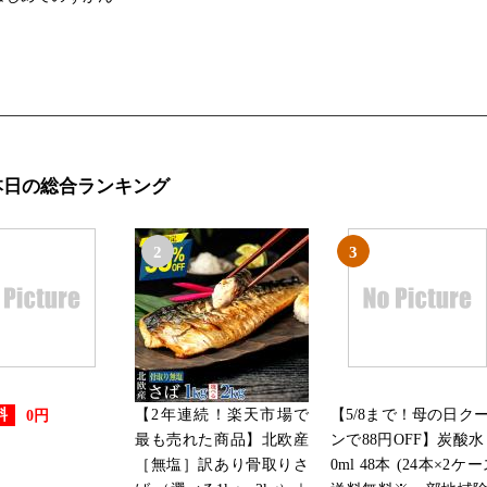
2019/01/21
本・雑誌・コミックランキング：
2019/01/20
本・雑誌・コミックランキング：
本日の総合ランキング
2019/01/19
2
3
本・雑誌・コミックランキング：
2019/01/18
本・雑誌・コミックランキング：
【2年連続！楽天市場で
【5/8まで！母の日ク
料
0円
2019/01/17
最も売れた商品】北欧産
ンで88円OFF】炭酸水 
本・雑誌・コミックランキング：
［無塩］訳あり骨取りさ
0ml 48本 (24本×2ケー