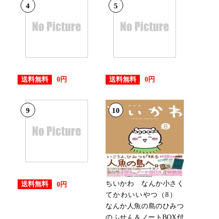
4
5
27位
：4位
送料無料
送料無料
0円
0円
9
10
：8位
29位
ちいかわ なんか小さく
送料無料
0円
てかわいいやつ（8）
20位
なんか人魚の島のひみつ
のふせん＆ノートBOX付