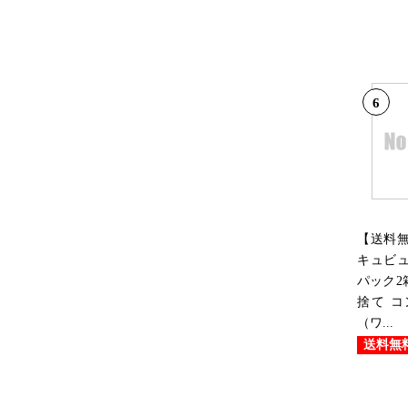
6
【送料
キュビュ
パック2
捨て 
（ワ...
送料無