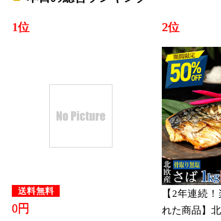
グ：24位
2018/12/02
1位
2位
本・雑誌・
グ：15位
2018/12/01
本・雑誌・
グ：14位
2018/11/30
本・雑誌・
グ：5位
送料無料
【2年連続！
0円
れた商品】北