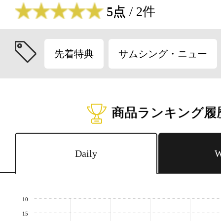
5点
/ 2件
先着特典
サムシング・ニュー
商品ランキング履
Daily
W
10
15