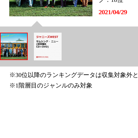
2021/04/29
CD・DV
グ：25位
2021/04/23
CD・DV
グ：30位
※30位以降のランキングデータは収集対象外
2021/03/25
※1階層目のジャンルのみ対象
CD・DV
グ：29位
2021/03/16
CD・DV