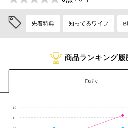
先着特典
知ってるワイフ
Bl
商品ランキング履
Daily
10
15