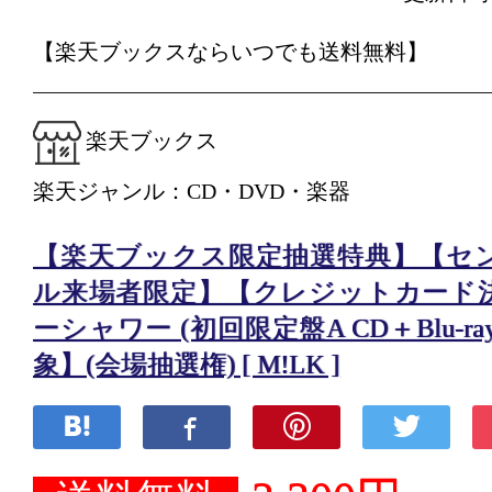
【楽天ブックスならいつでも送料無料】
楽天ブックス
楽天ジャンル：CD・DVD・楽器
【楽天ブックス限定抽選特典】【セ
ル来場者限定】【クレジットカード
ーシャワー (初回限定盤A CD＋Blu-r
象】(会場抽選権) [ M!LK ]