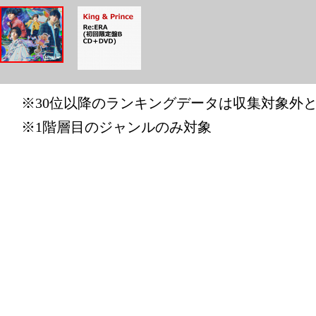
グ：15位
2024/10/06
CD・DV
グ：13位
※30位以降のランキングデータは収集対象外
※1階層目のジャンルのみ対象