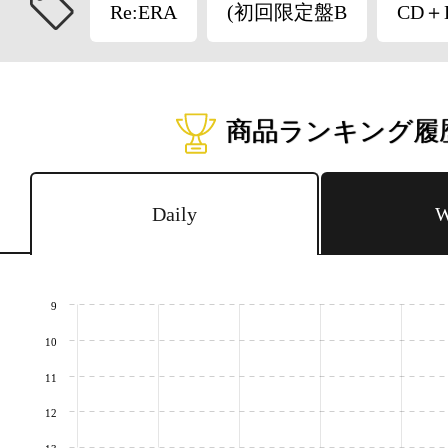
Re:ERA
(初回限定盤B
CD＋
商品ランキング履
Daily
W
9
10
11
12