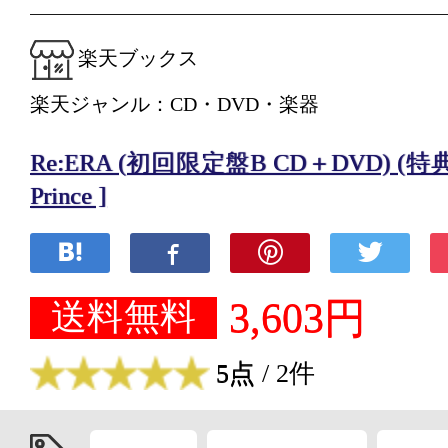
楽天ブックス
楽天ジャンル：CD・DVD・楽器
Re:ERA (初回限定盤B CD＋DVD) (特典な
Prince ]
3,603円
送料無料
5点
/ 2件