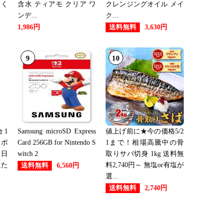
除く
含水 ティアモ クリア ワ
クレンジングオイル メイ
5位
ンデ...
ク...
送料無料
1,986円
3,630円
5位
9
10
位
1
Samsung microSD Express
値上げ前に★今の価格5/2
ーポ
Card 256GB for Nintendo S
1まで！相場高騰中の骨
位
 日
witch 2
取りサバ切身 1kg 送料無
たた
料2,740円～ 無塩or有塩が
送料無料
6,560円
選...
5位
送料無料
2,740円