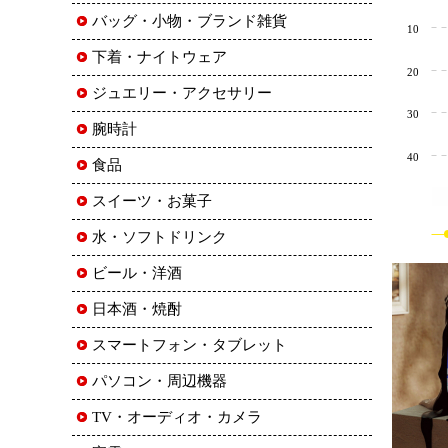
バッグ・小物・ブランド雑貨
10
下着・ナイトウェア
20
ジュエリー・アクセサリー
30
腕時計
40
食品
スイーツ・お菓子
水・ソフトドリンク
ビール・洋酒
日本酒・焼酎
スマートフォン・タブレット
パソコン・周辺機器
TV・オーディオ・カメラ