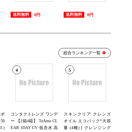
位
送料無料
送料無料
0円
0円
位
総合ランキング一覧
CD・DVD・楽器ランキング：2位
4
5
6位
9位
ーポ
コンタクトレンズ ワンデ
スキンクリア クレンズ
50
ー 【2箱4箱】 TeAmo CL
オイル エコパック*大容
ス)
EAR 1DAY UV 低含水 高
量 (4種) [ クレンジング