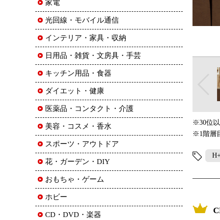
家電
光回線・モバイル通信
インテリア・家具・収納
日用品・雑貨・文房具・手芸
キッチン用品・食器
ダイエット・健康
医薬品・コンタクト・介護
※30位
美容・コスメ・香水
※1階層
スポーツ・アウトドア
H
花・ガーデン・DIY
おもちゃ・ゲーム
ホビー
CD・DVD・楽器