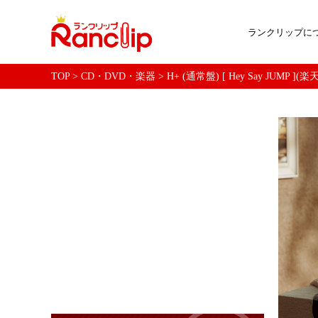
ランクリップに
TOP
>
CD・DVD・楽器
>
H+ (通常盤) [ Hey Say JUMP ]