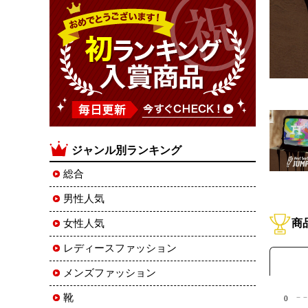
ジャンル別ランキング
総合
男性人気
商
女性人気
レディースファッション
メンズファッション
靴
0