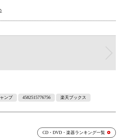
位
位
位
位
ャンプ
4582515776756
楽天ブックス
位
CD・DVD・楽器ランキング一覧