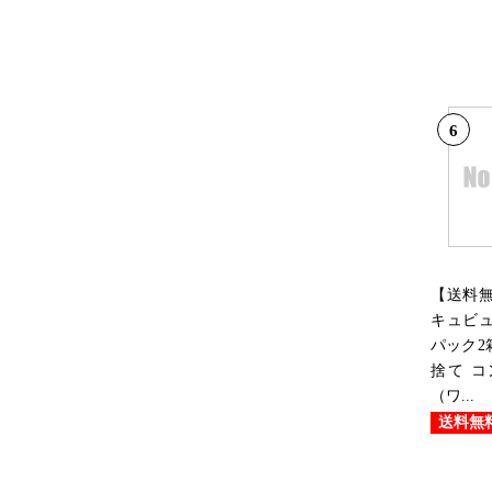
6
【送料
キュビュ
パック2
捨て 
（ワ...
送料無