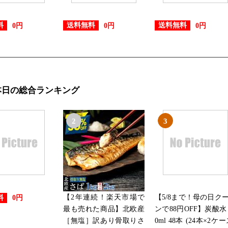
CD・DVD・楽器ランキング：7
料
送料無料
送料無料
0円
0円
0円
2024/11/15
CD・DVD・楽器ランキング：8
本日の総合ランキング
2024/11/14
総合ランキング：16位
2
3
2024/11/13
CD・DVD・楽器ランキング：2
2024/11/12
CD・DVD・楽器ランキング：1
【2年連続！楽天市場で
【5/8まで！母の日ク
料
0円
最も売れた商品】北欧産
ンで88円OFF】炭酸水 
［無塩］訳あり骨取りさ
0ml 48本 (24本×2ケー
2024/11/11