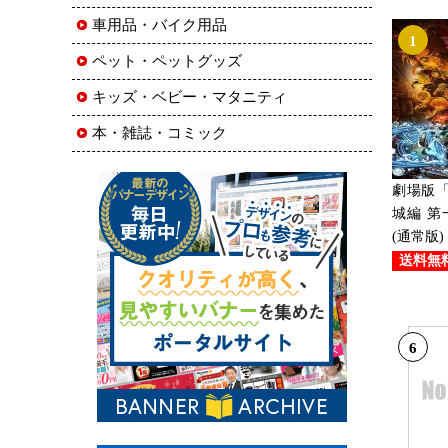
車用品・バイク用品
1
ペット・ペットグッズ
キッズ・ベビー・マタニティ
本・雑誌・コミック
劇場版
城編 第
(通常版)
送料無
6