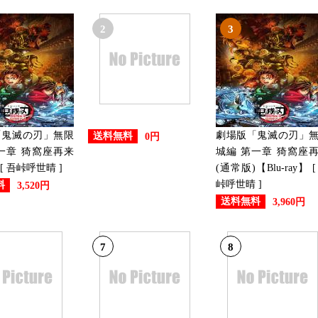
2024/11/21
CD・DVD・楽器ランキング：1
2
3
2024/11/20
CD・DVD・楽器ランキング：1
2024/11/19
「鬼滅の刃」無限
劇場版「鬼滅の刃」
送料無料
0円
CD・DVD・楽器ランキング：9
一章 猗窩座再来
城編 第一章 猗窩座
 [ 吾峠呼世晴 ]
(通常版)【Blu-ray】 [
峠呼世晴 ]
料
3,520円
2024/11/18
送料無料
3,960円
CD・DVD・楽器ランキング：1
7
8
2024/11/17
CD・DVD・楽器ランキング：4
2024/11/16