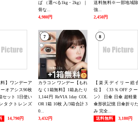
ば （選べる1kg・2kg）｜
送料無料※一部地域
CD・DVD・楽器ランキング：2
骨な...
強...
4,980円
2,450円
2024/11/10
CD・DVD・楽器ランキング：1
7
8
2024/11/09
CD・DVD・楽器ランキング：9
2024/11/08
無料】ワンデーア
カラコン ワンデー【もれ
【楽天デイリー総合
ーオアシス90枚
なく1箱無料】1箱あたり
位】《33％OFFク
CD・DVD・楽器ランキング：9
箱セット 1日使い
1,144円 ReVIA 1day COL
ン》 日傘 日傘 超軽量
コンタクトレンズ
OR 1箱 10枚 入/3箱合計 3
傘形状記憶 日傘折り
2024/11/06
0...
み 完全...
CD・DVD・楽器ランキング：2
料
送料無料
14,790円
3,432円
3,180円
2024/11/05