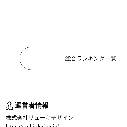
CD・DV
グ：9位
2025/04/02
CD・DV
グ：7位
総合ランキング一覧
2025/04/01
CD・DV
グ：7位
2025/03/31
運営者情報
CD・DV
株式会社リューキデザイン
グ：10位
https://ryuki-design.jp/