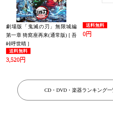
送料無料
劇場版「鬼滅の刃」無限城編
0円
第一章 猗窩座再来(通常版) [ 吾
峠呼世晴 ]
送料無料
3,520円
CD・DVD・楽器ランキング一