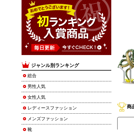
ジャンル別ランキング
総合
男性人気
女性人気
商
レディースファッション
メンズファッション
靴