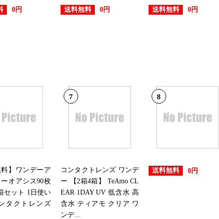
料
送料無料
送料無料
0円
0円
0円
7
8
無料】ワンデーア
コンタクトレンズ ワンデ
送料無料
0円
ーオアシス90枚
ー 【2箱4箱】 TeAmo CL
箱セット 1日使い
EAR 1DAY UV 低含水 高
コンタクトレンズ
含水 ティアモ クリア ワ
ンデ...