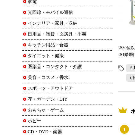
家電
光回線・モバイル通信
インテリア・家具・収納
日用品・雑貨・文房具・手芸
キッチン用品・食器
※30位
※1階層
ダイエット・健康
医薬品・コンタクト・介護
S.
美容・コスメ・香水
(
スポーツ・アウトドア
花・ガーデン・DIY
おもちゃ・ゲーム
ホビー
1
CD・DVD・楽器