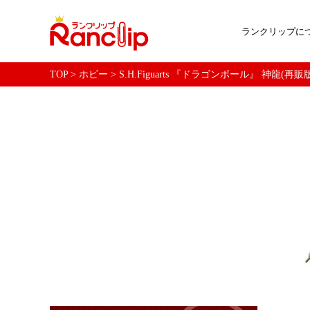
ランクリップに
TOP
>
ホビー
>
S.H.Figuarts 『ドラゴンボール』 神龍(