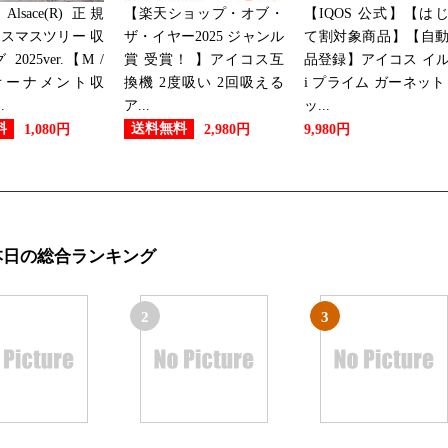
lsace(R) 正規
【楽天ショップ・オブ・
【IQOS 公式】【は
スマスツリー 収
ザ・イヤー2025 ジャンル
て割対象商品】【自
2025ver.【M /
賞 受賞！ 】アイコス互
品登録】アイコス イ
オーナメント収
換機 2度吸い 2回吸える
i プライム ガーネット
.
ア...
ッ...
料
送料無料
1,080円
2,980円
9,980円
本日の総合ランキング
2
3