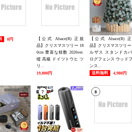
【公式 Alsace(R) 正規
【公式 Alsace(R) 
料
0円
品】クリスマスツリー 18
品】クリスマスツリー
0cm 豊富な枝数 2026ver.
ルザス スタンドカ
樅 高級 ドイツトウヒ ツ
ログフェンス ウッド
リ...
ンス...
送料無料
19,800円
4,980円
7
8