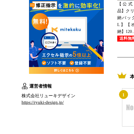
【公式 A
品】クリ
納バッグ 
L】【
納】120..
送料無
運営者情報
1
株式会社リューキデザイン
https://ryuki-design.jp/