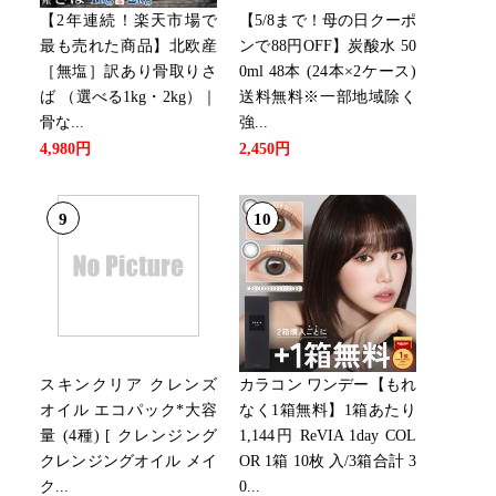
【2年連続！楽天市場で
【5/8まで！母の日クーポ
最も売れた商品】北欧産
ンで88円OFF】炭酸水 50
［無塩］訳あり骨取りさ
0ml 48本 (24本×2ケース)
ば （選べる1kg・2kg）｜
送料無料※一部地域除く
骨な...
強...
4,980円
2,450円
9
10
スキンクリア クレンズ
カラコン ワンデー【もれ
オイル エコパック*大容
なく1箱無料】1箱あたり
量 (4種) [ クレンジング
1,144円 ReVIA 1day COL
クレンジングオイル メイ
OR 1箱 10枚 入/3箱合計 3
ク...
0...