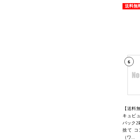
送料無
6
【送料
キュビュ
パック2
捨て 
（ワ...