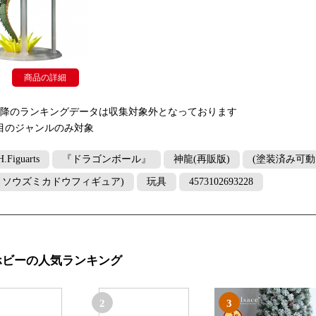
商品の詳細
以降のランキングデータは収集対象外となっております
目のジャンルのみ対象
H.Figuarts
『ドラゴンボール』
神龍(再販版)
(塗装済み可動
トソウズミカドウフィギュア)
玩具
4573102693228
ホビーの人気ランキング
2
3