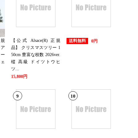
正規
【公式 Alsace(R) 正規
送料無料
0円
 ア
品】 クリスマスツリー 1
バー
50cm 豊富な枝数 2026ver.
フェ
樅 高級 ドイツトウヒ
ツ...
15,800円
9
10