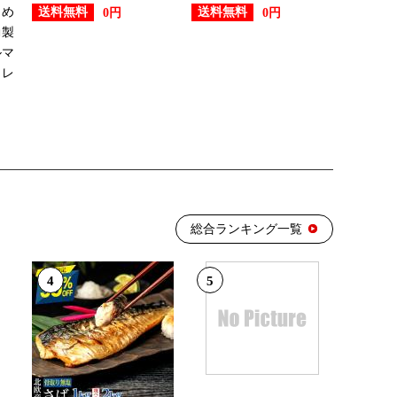
じめ
送料無料
送料無料
0円
0円
動製
ルマ
 レ
総合ランキング一覧
4
5