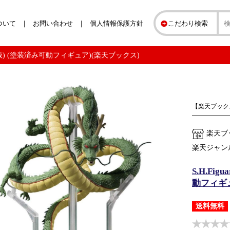
ついて
お問い合わせ
個人情報保護方針
こだわり検索
再販版) (塗装済み可動フィギュア)(楽天ブックス)
【楽天ブック
楽天ブ
楽天ジャン
S.H.Fi
動フィギ
送料無料