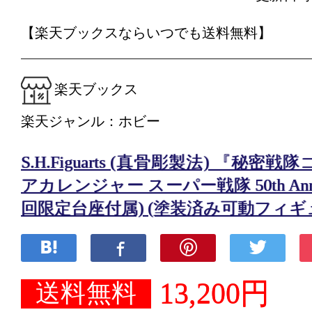
【楽天ブックスならいつでも送料無料】
楽天ブックス
楽天ジャンル：ホビー
S.H.Figuarts (真骨彫製法) 『秘
アカレンジャー スーパー戦隊 50th Anniver
回限定台座付属) (塗装済み可動フィギ
13,200円
送料無料