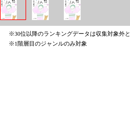
2026/03/28
本・雑誌・
グ：26位
※30位以降のランキングデータは収集対象外
2026/03/23
※1階層目のジャンルのみ対象
本・雑誌・
グ：25位