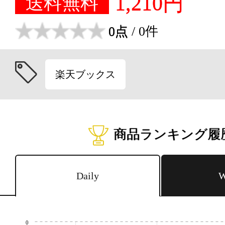
1,210円
送料無料
0点
/ 0件
楽天ブックス
商品ランキング履
Daily
W
0