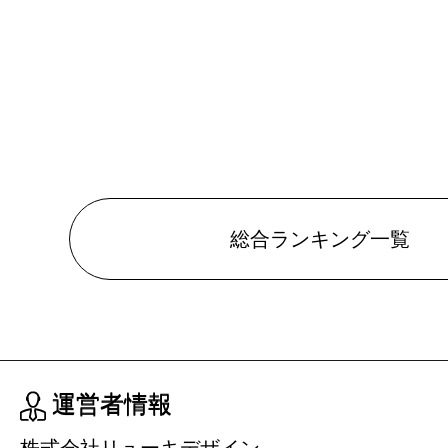
ランキング
2026/05/14
ランキング
2026/05/13
ランキング
2026/05/12
総合ランキング一覧
ランキング
2026/05/11
ランキング
2026/05/10
運営者情報
ランキング