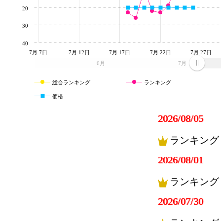
20
30
40
7月 7日
7月 12日
7月 17日
7月 22日
7月 27日
6月
7月
総合ランキング
ランキング
価格
2026/08/05
ランキング
2026/08/01
ランキング
2026/07/30