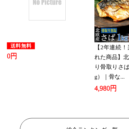
2023/03/16
スマートフ
ランキング：2
2023/03/14
送料無料
【2年連続！
0円
れた商品】北
スマートフ
り骨取りさば 
ランキング：2
g）｜骨な...
2023/03/13
4,980円
スマートフ
ランキング：2
2023/03/12
スマートフ