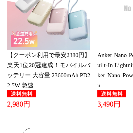
スマートフ
ランキング：2
2023/03/31
スマートフ
【クーポン利用で最安2380円】
ランキング：2
Anker Nano P
楽天1位20冠達成！モバイルバ
uilt-In Lightn
2023/03/30
ッテリー 大容量 23600mAh PD2
ker Nano Pow
スマートフ
2.5W 急速...
u...
ランキング：2
送料無料
送料無料
2023/03/29
2,980円
3,490円
スマートフ
ランキング：2