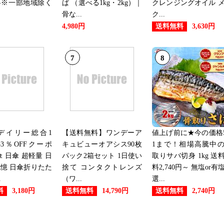
料※一部地域除く
ば （選べる1kg・2kg）｜
クレンジングオイル 
骨な...
ク...
送料無料
4,980円
3,630円
7
8
デイリー総合1
【送料無料】ワンデーア
値上げ前に★今の価格5
3％OFFクーポ
キュビューオアシス90枚
1まで！相場高騰中
傘 日傘 超軽量 日
パック2箱セット 1日使い
取りサバ切身 1kg 送
憶 日傘折りたた
捨て コンタクトレンズ
料2,740円～ 無塩or有
.
（ワ...
選...
料
送料無料
送料無料
3,180円
14,790円
2,740円