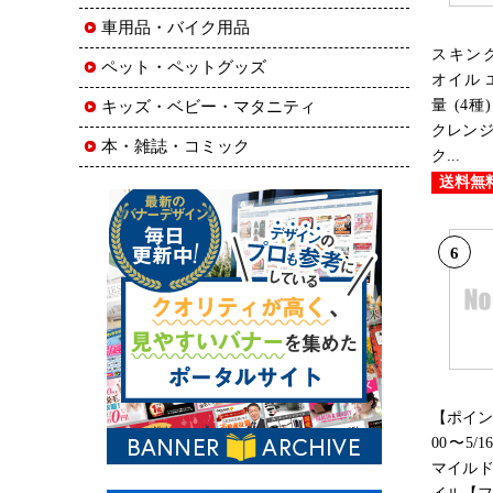
車用品・バイク用品
スキン
ペット・ペットグッズ
オイル 
量 (4種
キッズ・ベビー・マタニティ
クレンジ
本・雑誌・コミック
ク...
送料無
6
【ポイント5
00〜5/1
マイルド