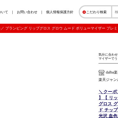
ついて
お問い合わせ
個人情報保護方針
こだわり検索
0円~／ プランピング リップグロス グロウ ムード ボリューマイザー プレミア
気分に合わせ
マイザーでう
dalb
楽天ジャン
＼クーポンで
】【 リッ
グロス 
ド チップ
光沢 血色U