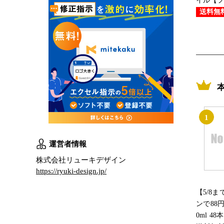
イル【ファ
送料無
1
運営者情報
株式会社リューキデザイン
https://ryuki-design.jp/
【5/8
ンで88円
0ml 48