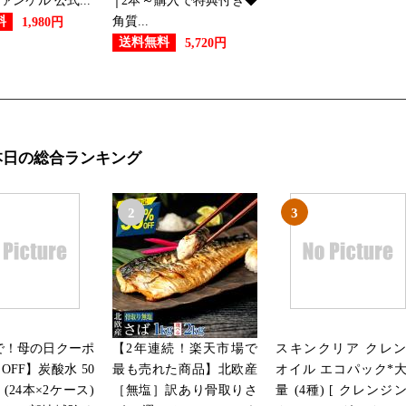
ンケル 公式...
│2本～購入で特典付き◆
角質...
料
1,980円
送料無料
5,720円
本日の総合ランキング
2
3
まで！母の日クーポ
【2年連続！楽天市場で
スキンクリア クレ
OFF】炭酸水 50
最も売れた商品】北欧産
オイル エコパック*
本 (24本×2ケース)
［無塩］訳あり骨取りさ
量 (4種) [ クレンジ