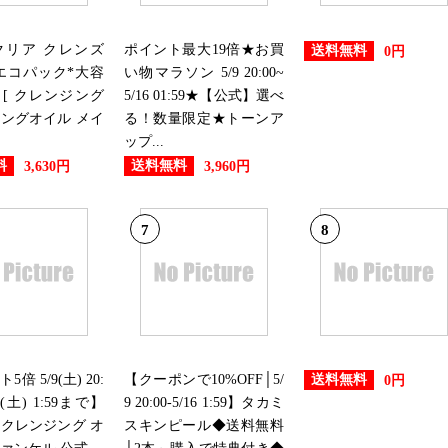
クリア クレンズ
ポイント最大19倍★お買
送料無料
0円
エコパック*大容
い物マラソン 5/9 20:00~
) [ クレンジング
5/16 01:59★【公式】選べ
ングオイル メイ
る！数量限定★トーンア
ップ...
料
送料無料
3,630円
3,960円
7
8
倍 5/9(土) 20:
【クーポンで10%OFF│5/
送料無料
0円
6(土) 1:59まで】
9 20:00-5/16 1:59】タカミ
クレンジング オ
スキンピール◆送料無料