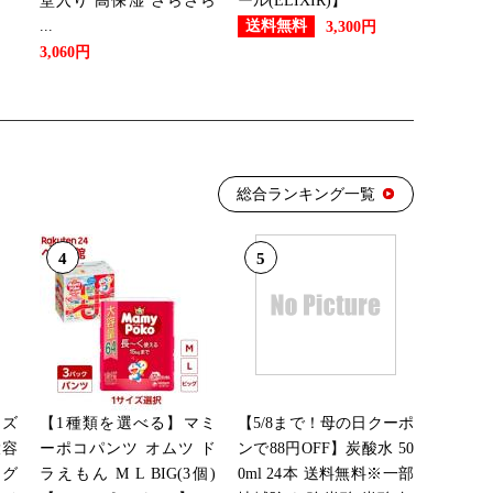
堂入り 高保湿 さらさら
ール(ELIXIR)】
...
送料無料
3,300円
3,060円
総合ランキング一覧
4
5
ンズ
【1種類を選べる】マミ
【5/8まで！母の日クーポ
大容
ーポコパンツ オムツ ド
ンで88円OFF】炭酸水 50
ング
ラえもん M L BIG(3個)
0ml 24本 送料無料※一部