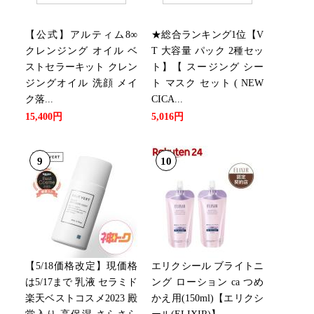
【公式】アルティム8∞
★総合ランキング1位【V
クレンジング オイル ベ
T 大容量 パック 2種セッ
ストセラーキット クレン
ト】【 スージング シー
ジングオイル 洗顔 メイ
ト マスク セット ( NEW
ク落...
CICA...
15,400円
5,016円
9
10
【5/18価格改定】現価格
エリクシール ブライトニ
は5/17まで 乳液 セラミド
ング ローション ca つめ
楽天ベストコスメ2023 殿
かえ用(150ml)【エリクシ