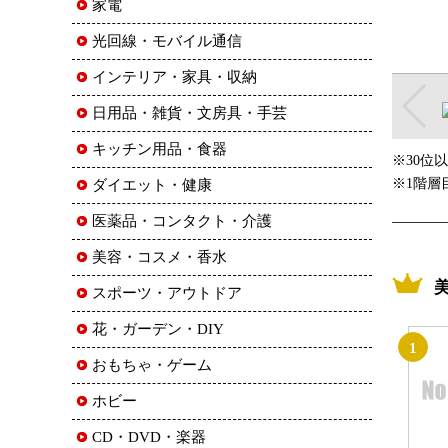
家電
光回線・モバイル通信
インテリア・家具・収納
日用品・雑貨・文房具・手芸
キッチン用品・食器
※30位
※1階層
ダイエット・健康
医薬品・コンタクト・介護
美容・コスメ・香水
スポーツ・アウトドア
花・ガーデン・DIY
1
おもちゃ・ゲーム
ホビー
CD・DVD・楽器