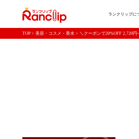
ランクリップに
TOP
>
美容・コスメ・香水
>
＼クーポンで20%OFF 2,72