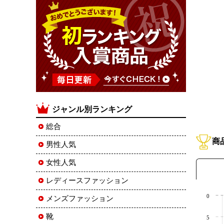
ジャンル別ランキング
総合
商
男性人気
女性人気
レディースファッション
0
メンズファッション
靴
5