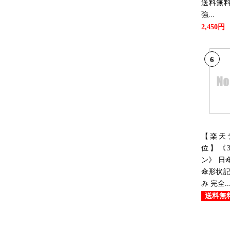
送料無
強...
2,450円
6
【楽天
位】《3
ン》 日
傘形状記
み 完全..
送料無