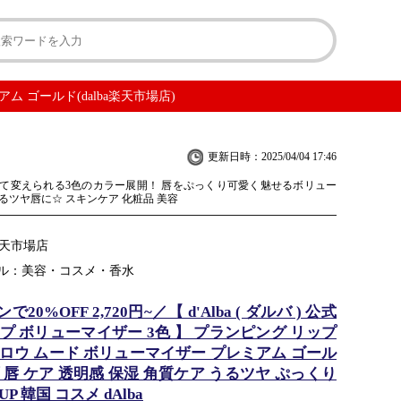
ム ゴールド(dalba楽天市場店)
更新日時：2025/04/04 17:46
て変えられる3色のカラー展開！ 唇をぷっくり可愛く魅せるボリュー
るツヤ唇に☆ スキンケア 化粧品 美容
a楽天市場店
ル：美容・コスメ・香水
20%OFF 2,720円~／【 d'Alba ( ダルバ ) 公式
プ ボリューマイザー 3色 】 プランピング リップ
グロウ ムード ボリューマイザー プレミアム ゴール
 唇 ケア 透明感 保湿 角質ケア うるツヤ ぷっくり
P 韓国 コスメ dAlba