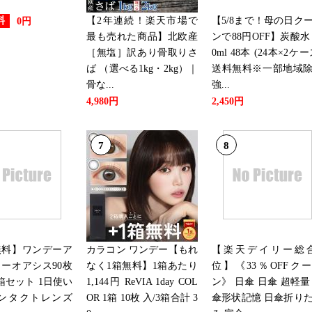
2026/05/25
【2年連続！楽天市場で
【5/8まで！母の日ク
料
0円
ペット・ペットグッズランキング
最も売れた商品】北欧産
ンで88円OFF】炭酸水 
［無塩］訳あり骨取りさ
0ml 48本 (24本×2ケー
2026/05/23
ば （選べる1kg・2kg）｜
送料無料※一部地域
ペット・ペットグッズランキング
骨な...
強...
4,980円
2,450円
2026/05/20
7
8
ペット・ペットグッズランキング
2026/05/19
ペット・ペットグッズランキング
2026/05/16
無料】ワンデーア
カラコン ワンデー【もれ
【楽天デイリー総合
ーオアシス90枚
なく1箱無料】1箱あたり
位】《33％OFFク
ペット・ペットグッズランキング
箱セット 1日使い
1,144円 ReVIA 1day COL
ン》 日傘 日傘 超軽量
コンタクトレンズ
OR 1箱 10枚 入/3箱合計 3
傘形状記憶 日傘折り
2026/05/11