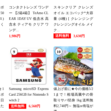
ーポ
コンタクトレンズ ワンデ
スキンクリア クレンズ
：21位
50
ー 【2箱4箱】 TeAmo CL
オイル エコパック*大容
ス)
EAR 1DAY UV 低含水 高
量 (4種) [ クレンジング
除く
含水 ティアモ クリア ワ
クレンジングオイル メイ
：23位
ンデ...
ク...
送料無料
1,986円
3,630円
9
10
：28位
：24位
1
Samsung microSD Express
値上げ前に★今の価格5/2
ーポ
Card 256GB for Nintendo S
1まで！相場高騰中の骨
：26位
 日
witch 2
取りサバ切身 1kg 送料無
たた
料2,740円～ 無塩or有塩が
送料無料
6,560円