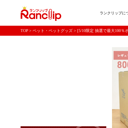
ランクリップに
TOP
>
ペット・ペットグッズ
>
[5/10限定 抽選で最大100％ポ