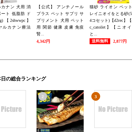
2026/06/20
カナン 犬用 消
【公式】 アンチノール
猫砂 ライオン ペッ
ペット・ペットグッズランキング
ート 低脂肪 ド
プラス ペット サプリ サ
レイニオイをとる砂(5
g)【2shwwpc】
プリメント 犬用 ペット
4コセット)【d2rec】【d
2026/06/13
ヤルカナン療法
用 関節 健康 皮膚 免疫
c_catoilet】【ニオ
腎...
と...
ペット・ペットグッズランキング
送料無料
4,342円
2,877円
2026/06/08
ペット・ペットグッズランキング
本日の総合ランキング
2026/06/05
ペット・ペットグッズランキング
2
3
2026/05/26
ペット・ペットグッズランキン