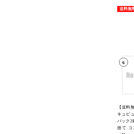
送料無
6
【送料
キュビュ
パック2
捨て 