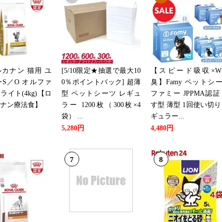
2026/07/10
ペット・ペットグッズランキング
2026/07/06
ペット・ペットグッズランキング
カナン 猫用 ユ
[5/10限定★抽選で最大10
【スピード吸収×W
S／O オルファ
0％ポイントバック] 超薄
臭】Famy ペットシ
2026/07/05
ライト(4kg)【ロ
型 ペットシーツ レギュ
ファミー JPPMA認証
ナン療法食】
ラー 1200枚（300枚×4
す型 薄型 1回使い切り
ペット・ペットグッズランキング
袋） ...
ギュラー...
5,280円
4,480円
2026/06/28
ペット・ペットグッズランキング
7
8
2026/06/25
ペット・ペットグッズランキング