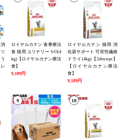
：21位
：28位
消
ロイヤルカナン 食事療法
ロイヤルカナン 猫用 消
ーツ
食 猫用 ユリナリー S/O(4
化器サポート 可溶性繊維
 う
kg)【ロイヤルカナン療法
ドライ(4kg)【2shwwpc】
 レ
食】
【ロイヤルカナン療法
：17位
食】
9,189円
9,189円
：21位
9
10
：27位