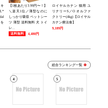
トキ
【1枚あたり3.99円〜！】
ロイヤルカナン 猫用 ユ
：21位
L*
＼楽天1位／薄型なのに
リナリーS／O オルファ
al
しっかり吸収 ペットシー
クトリー(4kg)【ロイヤル
イを
ツ 薄型 送料無料 犬 トイ
カナン療法食】
レ...
9,189円
：17位
送料無料
4,480円
：25位
総合ランキング一覧
：21位
4
5
グ：9位