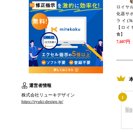
ロイヤル
化器サポ
ライ(3k
【ロイ
食】
7,607円
運営者情報
株式会社リューキデザイン
1
https://ryuki-design.jp/