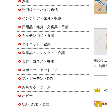
家電
光回線・モバイル通信
インテリア・家具・収納
日用品・雑貨・文房具・手芸
キッチン用品・食器
ダイエット・健康
医薬品・コンタクト・介護
※30位
美容・コスメ・香水
※1階層
スポーツ・アウトドア
花・ガーデン・DIY
おもちゃ・ゲーム
ホビー
CD・DVD・楽器
1