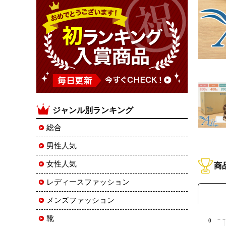
ジャンル別ランキング
総合
男性人気
女性人気
商
レディースファッション
メンズファッション
靴
0