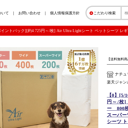
ついて
お問い合わせ
個人情報保護方針
こだわり検索
イントバック][約4.725円～/枚] Air Ultra Lightシート ペットシーツ レ
【送料無料商
ナチュラ
楽天ジャン
【0】[5
円～/枚]
ー 800
スーパーワ
シーツ 