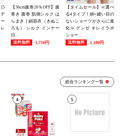
[5
【36cm腹巻20％OFF】腹
【タイムセール】≪選べ
モデ
巻き 腹巻 肌側シルク は
る4タイプ！綿×縫い目の
ョー
らまき [ 絹肌衣（きぬこ
ないショーツがさらに進
ムレ
ろも） シルク インナー
化≫ グンゼ キレイラボ
日...
ショー...
送料無料
送料無料
1,716円
1,180円
総合ランキング一覧
4
5