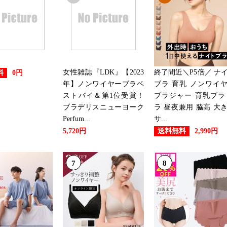
女性雑誌『LDK』【2023
終了間近＼P5倍／ ナ
料
0円
年】ノンワイヤーブラベ
ブラ 育乳 ノンワイ
ストバイ＆第1位受賞！
ブラジャー 育乳ブラ
ブラデリスニューヨーク
ラ 昼夜兼用 脇高 大
Perfum...
サ...
送料無料
5,720円
2,990円
7
8