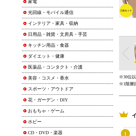
家電
光回線・モバイル通信
インテリア・家具・収納
日用品・雑貨・文房具・手芸
キッチン用品・食器
ダイエット・健康
医薬品・コンタクト・介護
※30位
美容・コスメ・香水
※1階層
スポーツ・アウトドア
花・ガーデン・DIY
おもちゃ・ゲーム
ホビー
CD・DVD・楽器
1