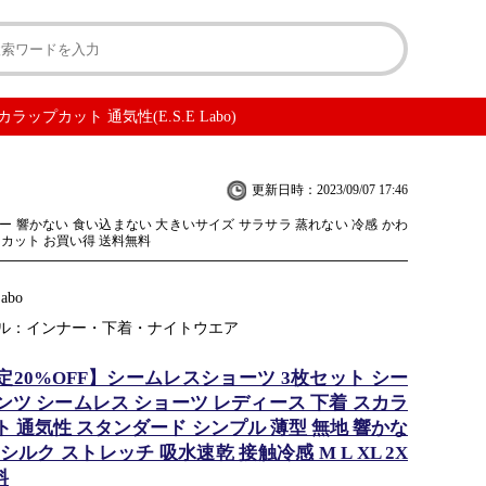
プカット 通気性(E.S.E Labo)
更新日時：2023/09/07 17:46
ー 響かない 食い込まない 大きいサイズ サラサラ 蒸れない 冷感 かわ
ーカット お買い得 送料無料
Labo
ル：インナー・下着・ナイトウエア
定20%OFF】シームレスショーツ 3枚セット シー
ンツ シームレス ショーツ レディース 下着 スカラ
 通気性 スタンダード シンプル 薄型 無地 響かな
シルク ストレッチ 吸水速乾 接触冷感 M L XL 2X
料