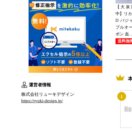
【大泉
中】リカ
D パジ
プルオー
ボン 血..
送料無
運営者情報
株式会社リューキデザイン
1
https://ryuki-design.jp/