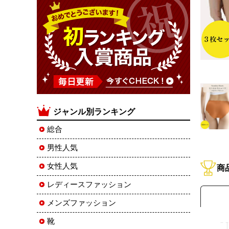
ジャンル別ランキング
総合
男性人気
女性人気
商
レディースファッション
メンズファッション
靴