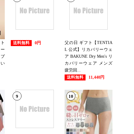
イト
父の日 ギフト【TENTIA
送料無料
0円
ヤー
L 公式】リカバリーウェ
 ブ
ア BAKUNE Dry Men's リ
きい
カバリーウェア メンズ
疲労回...
送料無料
11,440円
9
10