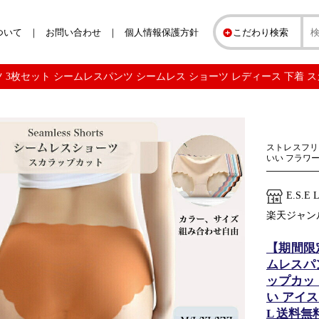
ついて
お問い合わせ
個人情報保護方針
こだわり検索
3枚セット シームレスパンツ シームレス ショーツ レディース 下着 スカラッ
ストレスフリ
いい フラワ
E.S.E 
楽天ジャン
【期間限
ムレスパ
ップカット
い アイス
L 送料無