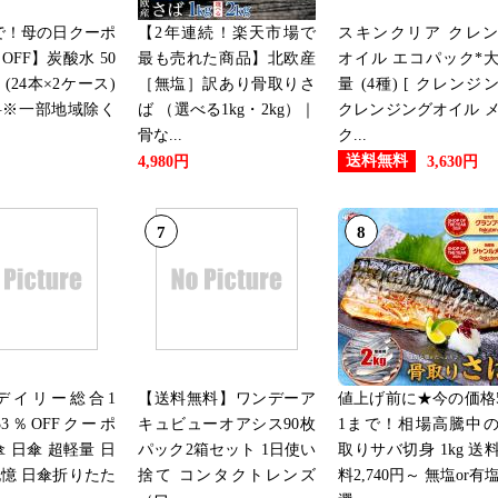
まで！母の日クーポ
【2年連続！楽天市場で
スキンクリア クレ
OFF】炭酸水 50
最も売れた商品】北欧産
オイル エコパック*
本 (24本×2ケース)
［無塩］訳あり骨取りさ
量 (4種) [ クレンジ
料※一部地域除く
ば （選べる1kg・2kg）｜
クレンジングオイル 
骨な...
ク...
送料無料
4,980円
3,630円
7
8
デイリー総合1
【送料無料】ワンデーア
値上げ前に★今の価格5
3％OFFクーポ
キュビューオアシス90枚
1まで！相場高騰中
傘 日傘 超軽量 日
パック2箱セット 1日使い
取りサバ切身 1kg 送
憶 日傘折りたた
捨て コンタクトレンズ
料2,740円～ 無塩or有