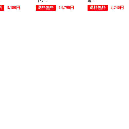
.
（ワ...
選...
料
送料無料
送料無料
3,180円
14,790円
2,740円