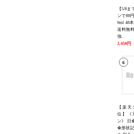
【5/8
ンで88円
0ml 48
送料無
強...
2,450円
6
【楽天
位】《3
ン》 日
傘形状記