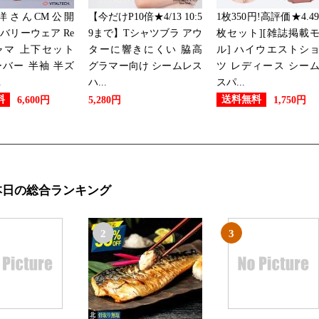
洋さんCM公開
【今だけP10倍★4/13 10:5
1枚350円!高評価★4.49 
バリーウェア Re
9まで】Tシャツブラ アウ
枚セット][雑誌掲載
ャマ 上下セット
ターに響きにくい 脇高
ル] ハイウエストシ
バー 半袖 半ズ
グラマー向け シームレス
ツ レディース シー
.
ハ...
スパ...
料
送料無料
6,600円
5,280円
1,750円
本日の総合ランキング
2
3