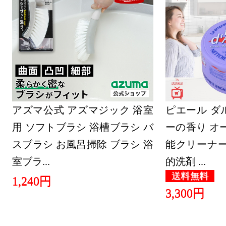
2025/08/11
日用品雑貨
ンキング：17
2025/07/26
日用品雑貨
アズマ公式 アズマジック 浴室
ンキング：19
ピエール ダ
用 ソフトブラシ 浴槽ブラシ バ
ーの香り オ
2025/07/25
スブラシ お風呂掃除 ブラシ 浴
能クリーナー
日用品雑貨
室ブラ...
的洗剤 ...
ンキング：30
送料無料
1,240円
2025/07/24
3,300円
日用品雑貨