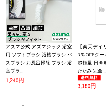
日用品雑貨
ンキング：22
2025/03/02
日用品雑貨
ンキング：10
アズマ公式 アズマジック 浴室
【楽天デイリ
2024/07/13
用 ソフトブラシ 浴槽ブラシ バ
3％OFFク
スブラシ お風呂掃除 ブラシ 浴
超軽量 日傘
日用品雑貨
室ブラ...
たたみ 完全...
ンキング：28
送料無料
1,240円
2024/07/09
3,180円
日用品雑貨
ンキング：25