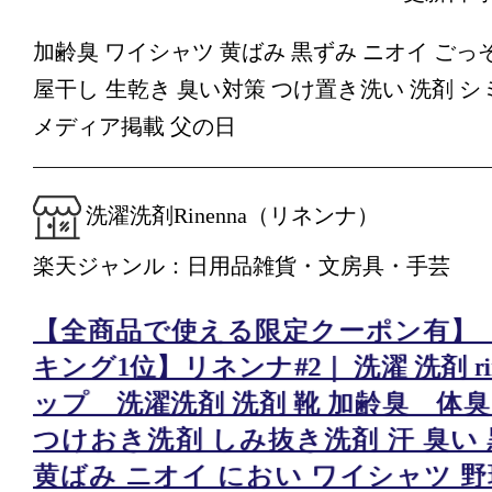
加齢臭 ワイシャツ 黄ばみ 黒ずみ ニオイ ごっそ
屋干し 生乾き 臭い対策 つけ置き洗い 洗剤 シ
メディア掲載 父の日
洗濯洗剤Rinenna（リネンナ）
楽天ジャンル：日用品雑貨・文房具・手芸
【全商品で使える限定クーポン有】
キング1位】リネンナ#2｜ 洗濯 洗剤 rin
ップ 洗濯洗剤 洗剤 靴 加齢臭 体臭
つけおき洗剤 しみ抜き洗剤 汗 臭い 
黄ばみ ニオイ におい ワイシャツ 野