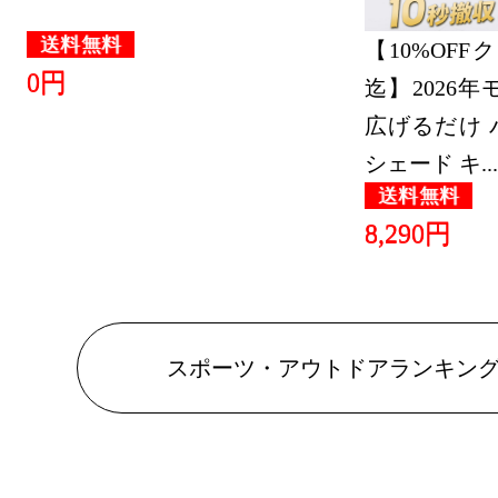
スポーツ・
送料無料
【10%OFFクー
ング：5位
0円
迄】2026
2022/09/03
広げるだけ 
シェード キ...
スポーツ・
送料無料
ング：1位
8,290円
2022/07/23
スポーツ・
ング：23位
スポーツ・アウトドアランキン
2022/07/09
スポーツ・
ング：20位