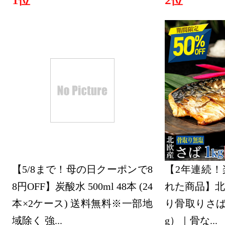
1位
2位
おもちゃ
グ：22位
2026/01/17
おもちゃ
グ：9位
2026/01/15
おもちゃ
グ：26位
【5/8まで！母の日クーポンで8
【2年連続！
2026/01/11
8円OFF】炭酸水 500ml 48本 (24
れた商品】北
おもちゃ
本×2ケース) 送料無料※一部地
り骨取りさば 
グ：14位
域除く 強...
g）｜骨な...