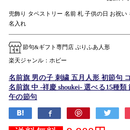
兜飾り タペストリー 名前 札 子供の日 お祝い
名入れ
節句&ギフト専門店 ぷりふあ人形
楽天ジャンル：ホビー
名前旗 男の子 刺繍 五月人形 初節句 
名前旗 中 -祥慶 shoukei- 選べる15種
午の節句