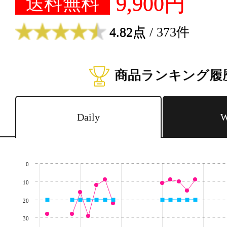
9,900円
送料無料
4.82点
/ 373件
商品ランキング履
Daily
W
0
10
20
30