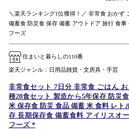
＼楽天ランキング1位獲得！／ 非常食 おかず 
備蓄食 防災食 保存 備蓄 アウトドア 旅行 食事
フーズ
住まいと暮らしの110番
楽天ジャンル：日用品雑貨・文房具・手芸
非常食セット 7日分 非常食 ごはん お
種28食セット 製造から5年保存 防災食
米 保存食 防災 食品 備蓄 米 食料 レ
存 長期保存食 備蓄食料 アイリスオ
フーズ *