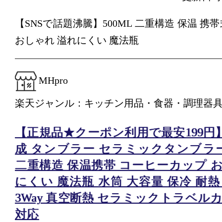
【SNSで話題沸騰】500ML 二重構造 保温 携
おしゃれ 溢れにくい 魔法瓶
MHpro
楽天ジャンル：キッチン用品・食器・調理器
【正規品★クーポン利用で最安199円】
成 タンブラー セラミックタンブラー50
二重構造 保温携帯 コーヒーカップ 
にくい 魔法瓶 水筒 大容量 保冷 耐熱
3Way 真空断熱 セラミックトラベルカ
対応