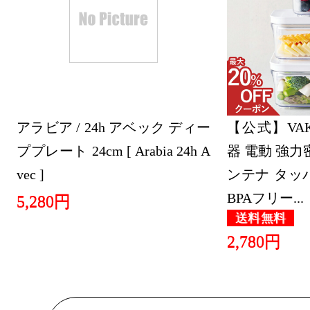
キッチン用
具ランキング：
2025/05/12
キッチン用
アラビア / 24h アベック ディー
具ランキング：
【公式】VA
ププレート 24cm [ Arabia 24h A
器 電動 強力
2025/05/11
vec ]
ンテナ タッ
キッチン用
BPAフリー...
5,280円
具ランキング：
送料無料
2025/05/10
2,780円
キッチン用
具ランキング：