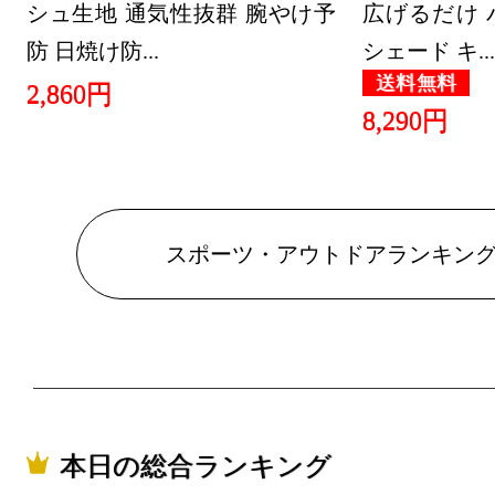
2022/04/23
シュ生地 通気性抜群 腕やけ予
広げるだけ 
防 日焼け防...
シェード キ...
スポーツ・
送料無料
2,860円
ング：29位
8,290円
2022/04/08
スポーツ・
ング：5位
スポーツ・アウトドアランキン
2022/04/07
スポーツ・
ング：4位
2022/04/06
スポーツ・
本日の総合ランキング
ング：4位