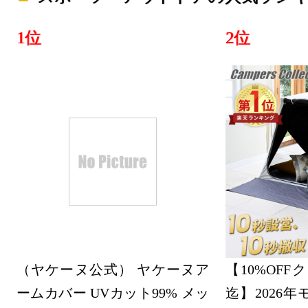
スポーツ・
1位
2位
ング：17位
2022/04/30
スポーツ・
ング：5位
2022/04/29
スポーツ・
ング：3位
2022/04/24
スポーツ・
（ヤケーヌ公式） ヤケーヌア
【10%OFFクー
ング：12位
ームカバー UVカット99% メッ
迄】2026