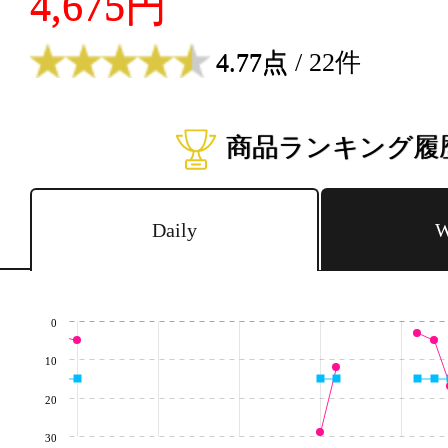
4,675円
4.77点
/ 22件
商品ランキング履
Daily
W
0
10
20
30