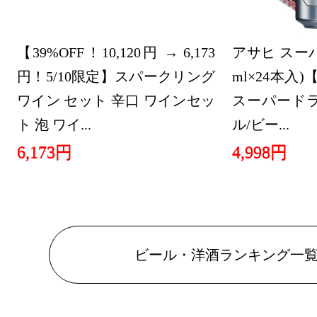
位
2026/06/12
【39%OFF！10,120円 → 6,173
アサヒ スーパ
ビール・洋
円！5/10限定】スパークリング
ml×24本入)
位
ワイン セット 辛口 ワインセッ
スーパードラ
ト 泡 ワイ...
ル/ビー...
2026/06/11
6,173円
4,998円
ビール・洋
位
2026/05/31
ビール・洋
ビール・洋酒ランキング一
位
2026/05/30