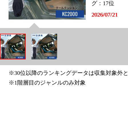
グ：17位
2026/07/21
車用品・バ
グ：19位
2026/07/18
車用品・バ
グ：20位
※30位以降のランキングデータは収集対象外
2026/07/17
※1階層目のジャンルのみ対象
車用品・バ
グ：8位
2026/07/15