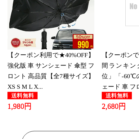
車用品・バ
グ：23位
2026/05/30
車用品・バ
【クーポン利用で★40%OFF】
グ：29位
【クーポンで
強化版 車 サンシェード 傘型 フ
間ランキン
2026/05/28
ロント 高品質【全7種サイズ】
位」「-60
車用品・バ
XS S M L X...
ェード 車 フロ.
グ：20位
送料無料
送料無料
2026/05/18
1,980円
2,680円
車用品・バ
グ：28位