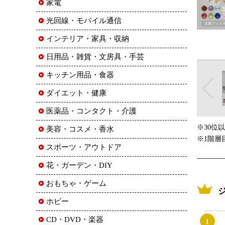
家電
光回線・モバイル通信
インテリア・家具・収納
日用品・雑貨・文房具・手芸
キッチン用品・食器
ダイエット・健康
医薬品・コンタクト・介護
※30位
美容・コスメ・香水
※1階層
スポーツ・アウトドア
花・ガーデン・DIY
おもちゃ・ゲーム
ホビー
CD・DVD・楽器
1