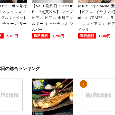
2026/07/16
OFFクーポン発行
【SALE最終日！20%OF
ROOM Style Award 
ジュエリー・アクセサリーランキ
11 ネックレス イ
F！ 2点買22％】 フープ
【ピアス / イヤリング
 アルファベット
ピアス ピアス 金属アレ
uki × CRAIFE コ
2026/07/15
 チェーン サー
ルギー キャッチレス シ
「ニコピアス」 ピ
ルバー ...
イヤリ...
ジュエリー・アクセサリーランキ
料
送料無料
送料無料
2,310円
1,290円
1,680円
2026/07/14
ジュエリー・アクセサリーランキ
本日の総合ランキング
2026/07/13
ジュエリー・アクセサリーランキ
2
3
2026/07/06
ジュエリー・アクセサリーランキ