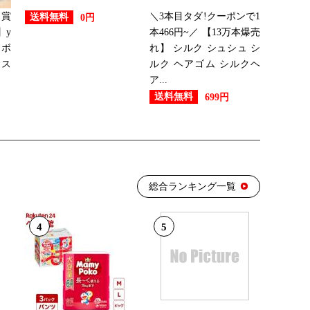
受賞
＼3本目タダ!クーポンで1
送料無料
0円
ング：11位
】y
本466円~／ 【13万本爆売
ラボ
れ】 シルク シュシュ シ
アス
ルク ヘアゴム シルクヘ
ア...
ング：15位
送料無料
699円
ング：23位
総合ランキング一覧
ング：15位
4
5
ング：23位