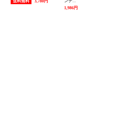
ンデ...
送料無料
3,780円
1,986円
ング：11位
キング：9位
ング：22位
ング：27位
ング：21位