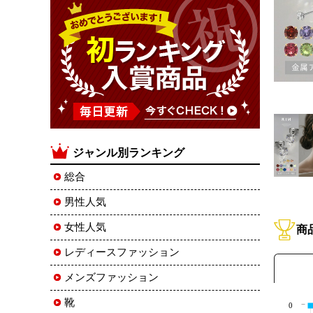
ジャンル別ランキング
総合
男性人気
女性人気
商
レディースファッション
メンズファッション
靴
0