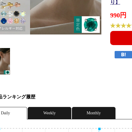
り】
990円
品ランキング履歴
Daily
Weekly
Monthly