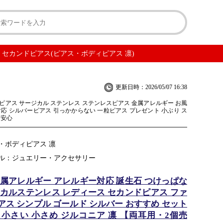
 セカンドピアス(ピアス・ボディピアス 凛)
更新日時：2026/05/07 16:38
ピアス サージカル ステンレス ステンレスピアス 金属アレルギー お風
対応 シルバーピアス 引っかからない 一粒ピアス プレゼント 小ぶり ス
 安心
・ボディピアス 凛
ル：ジュエリー・アクセサリー
金属アレルギー アレルギー対応 誕生石 つけっぱな
ジカルステンレス レディース セカンドピアス ファ
アス シンプル ゴールド シルバー おすすめ セット
 小さい 小さめ ジルコニア 凛 【両耳用・2個売