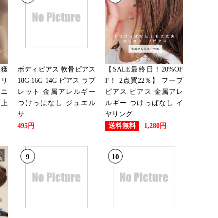
ング：10位
ング：19位
位獲
ボディピアス 軟骨ピアス
【SALE最終日！20%OF
 リ
18G 16G 14G ピアス ラブ
F！ 2点買22％】 フープ
 ニ
レット 金属アレルギー
ピアス ピアス 金属アレ
 上
つけっぱなし ジュエル
ルギー つけっぱなし イ
ング：23位
サ...
ヤリング...
送料無料
495円
1,280円
ング：18位
9
10
ング：17位