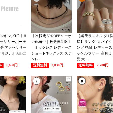
2026/07/28
ジュエリー・アクセサリーランキ
2026/07/27
ジュエリー・アクセサリーランキ
ンキング1位】H
【2h限定50%OFFクーポ
【楽天ランキング1
アクセサリーポーチ
ン配布中｜枚数無制限】
得】リング スパイク
2026/07/19
チ アクセサリー
ネックレス レディース
ング 指輪 レディース
リジナル AJIRO
ショートネックレス ステ
ッケルフリー 高見え
ジュエリー・アクセサリーランキ
ンレ...
品 大...
料
送料無料
送料無料
1,650円
2,030円
2,200円
2026/07/18
ジュエリー・アクセサリーランキ
7
8
2026/07/17
ジュエリー・アクセサリーランキ