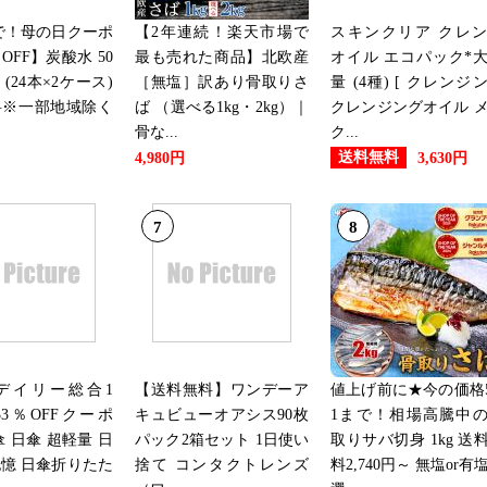
2026/07/03
まで！母の日クーポ
【2年連続！楽天市場で
スキンクリア クレ
ジュエリー・アクセサリーランキ
OFF】炭酸水 50
最も売れた商品】北欧産
オイル エコパック*
本 (24本×2ケース)
［無塩］訳あり骨取りさ
量 (4種) [ クレンジ
2026/07/02
料※一部地域除く
ば （選べる1kg・2kg）｜
クレンジングオイル 
ジュエリー・アクセサリーランキ
骨な...
ク...
送料無料
4,980円
3,630円
2026/07/01
7
8
ジュエリー・アクセサリーランキ
2026/06/30
ジュエリー・アクセサリーラン
2026/06/29
デイリー総合1
【送料無料】ワンデーア
値上げ前に★今の価格5
3％OFFクーポ
キュビューオアシス90枚
1まで！相場高騰中
ジュエリー・アクセサリーラン
傘 日傘 超軽量 日
パック2箱セット 1日使い
取りサバ切身 1kg 送
憶 日傘折りたた
捨て コンタクトレンズ
料2,740円～ 無塩or有
2026/06/28