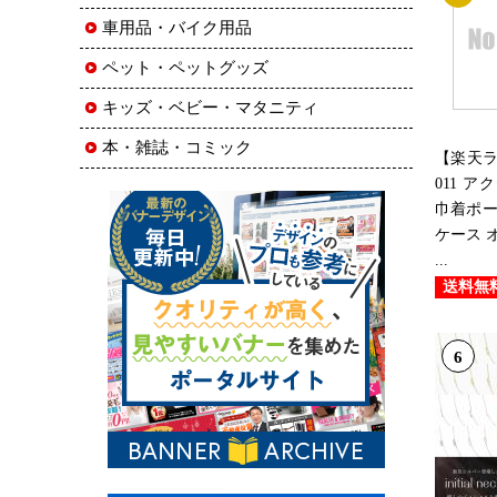
車用品・バイク用品
ペット・ペットグッズ
キッズ・ベビー・マタニティ
本・雑誌・コミック
【楽天ラ
011 
巾着ポー
ケース オ
...
送料無
6