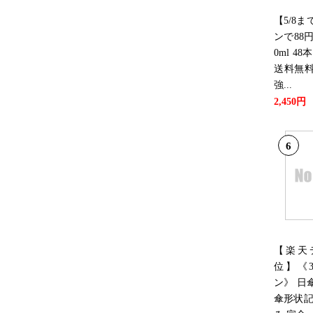
【5/8
ンで88円
0ml 48
送料無
強...
2,450円
6
【楽天
位】《3
ン》 日
傘形状記