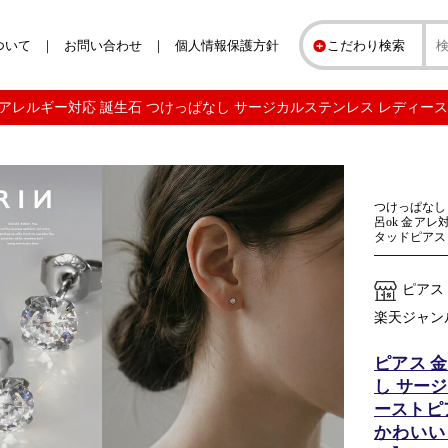
ついて
お問い合わせ
個人情報保護方針
こだわり検索
 アレルギー対応 誕生石 つけっぱなし サージカルステンレス レディース
つけっぱなし
呂ok 金アレ
タッドピアス
ピアス
楽天ジャン
ピアス 
し サー
ーストピ
かわいい