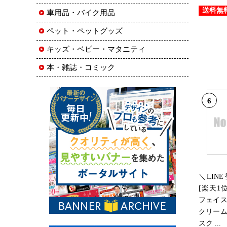
送料無
車用品・バイク用品
ペット・ペットグッズ
キッズ・ベビー・マタニティ
本・雑誌・コミック
6
＼LIN
[楽天1
フェイス
クリーム
スク ...