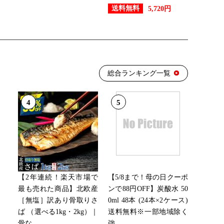
送料無料
5,720円
総合ランキング一覧
4
5
【2年連続！楽天市場で
【5/8まで！母の日クーポ
最も売れた商品】北欧産
ンで88円OFF】炭酸水 50
［無塩］訳あり骨取りさ
0ml 48本 (24本×2ケース)
ば （選べる1kg・2kg）｜
送料無料※一部地域除く
骨な...
強...