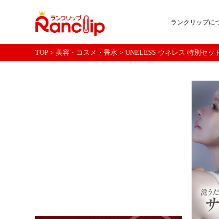
ランクリップに
TOP
>
美容・コスメ・香水
>
UNELESS ウネレス 特別