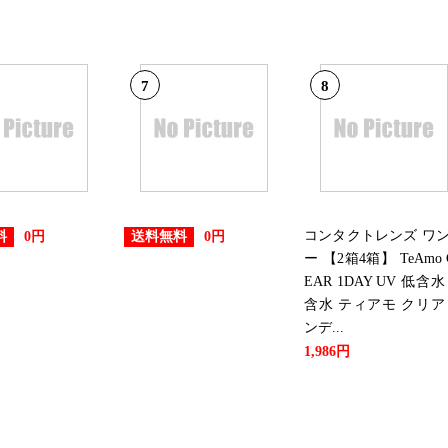
7
8
コンタクトレンズ ワ
料
送料無料
0円
0円
ー 【2箱4箱】 TeAmo 
EAR 1DAY UV 低含水
含水 ティアモ クリア
ンデ...
1,986円