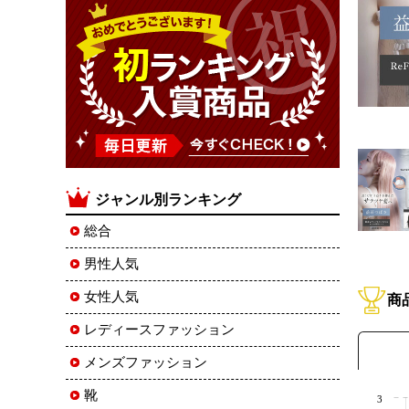
ジャンル別ランキング
総合
男性人気
女性人気
商
レディースファッション
メンズファッション
靴
3