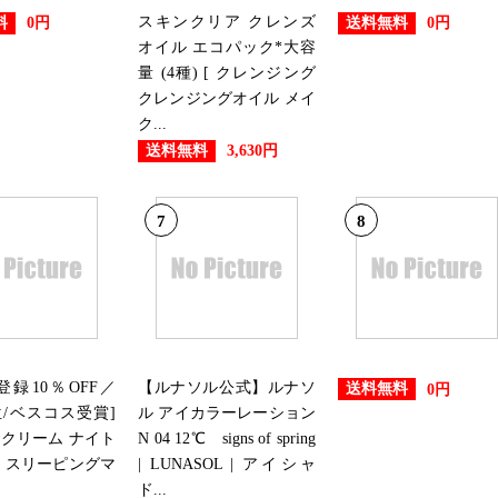
2024/08/17
スキンクリア クレンズ
料
送料無料
0円
0円
総合ランキング：17位
オイル エコパック*大容
量 (4種) [ クレンジング
クレンジングオイル メイ
2024/08/16
ク...
総合ランキング：6位
美
送料無料
3,630円
7
8
E登録10％OFF／
【ルナソル公式】ルナソ
送料無料
0円
位/ベスコス受賞]
ル アイカラーレーション
クリーム ナイト
N 04 12℃ signs of spring
 スリーピングマ
| LUNASOL | アイシャ
ド...