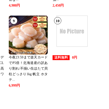
4,980円
2,450円
9
10
ンデ
今夜23:59まで楽天カード
送料無料
0円
CL
でP5倍！北海道産の訳あ
 高
り割れ/不揃い生ほたて貝
 ワ
柱どっさり1kg 帆立 ホタ
テ...
6,999円