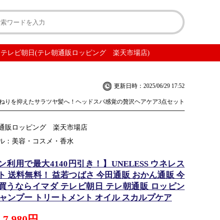
ダ テレビ朝日(テレ朝通販ロッピング 楽天市場店)
更新日時：2025/06/29 17:52
ねりを抑えたサラツヤ髪へ！ヘッドスパ感覚の贅沢ヘアケア3点セット
通販ロッピング 楽天市場店
ル：美容・コスメ・香水
利用で最大4140円引き！】UNELESS ウネレス
ト 送料無料！ 益若つばさ 今田通販 おかん通販 今
買うならイマダ テレビ朝日 テレ朝通販 ロッピン
シャンプー トリートメント オイル スカルプケア
7,980円