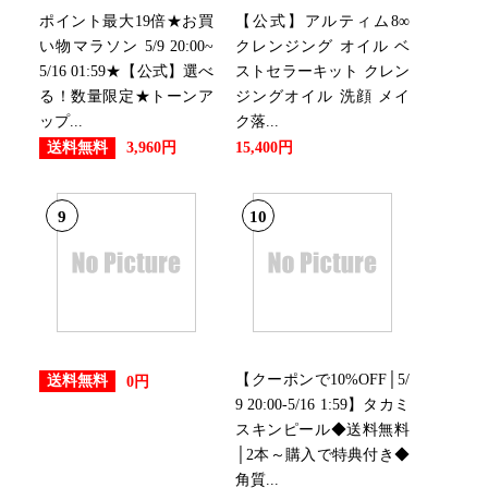
ポイント最大19倍★お買
【公式】アルティム8∞
美容・コスメ・香水ランキング：1位
い物マラソン 5/9 20:00~
クレンジング オイル ベ
5/16 01:59★【公式】選べ
ストセラーキット クレン
る！数量限定★トーンア
ジングオイル 洗顔 メイ
ップ...
ク落...
容・コスメ・香水ランキング：1位
送料無料
3,960円
15,400円
9
10
【クーポンで10%OFF│5/
送料無料
0円
9 20:00-5/16 1:59】タカミ
スキンピール◆送料無料
│2本～購入で特典付き◆
角質...