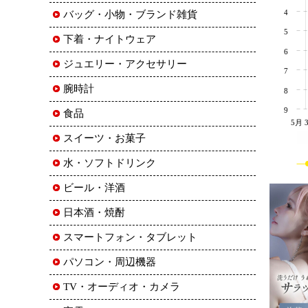
4
バッグ・小物・ブランド雑貨
5
下着・ナイトウェア
6
ジュエリー・アクセサリー
7
腕時計
8
9
食品
5月 
スイーツ・お菓子
水・ソフトドリンク
ビール・洋酒
日本酒・焼酎
スマートフォン・タブレット
パソコン・周辺機器
TV・オーディオ・カメラ