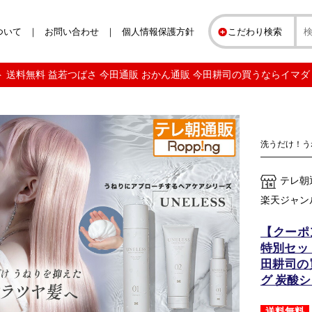
ついて
お問い合わせ
個人情報保護方針
こだわり検索
セット 送料無料 益若つばさ 今田通販 おかん通販 今田耕司の買うならイマ
洗うだけ！う
テレ朝
楽天ジャン
【クーポン
特別セッ
田耕司の
グ 炭酸
送料無料