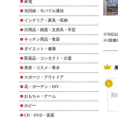
家電
光回線・モバイル通信
インテリア・家具・収納
日用品・雑貨・文房具・手芸
※30位
キッチン用品・食器
※1階層
ダイエット・健康
医薬品・コンタクト・介護
美容・コスメ・香水
スポーツ・アウトドア
1
花・ガーデン・DIY
おもちゃ・ゲーム
ホビー
CD・DVD・楽器