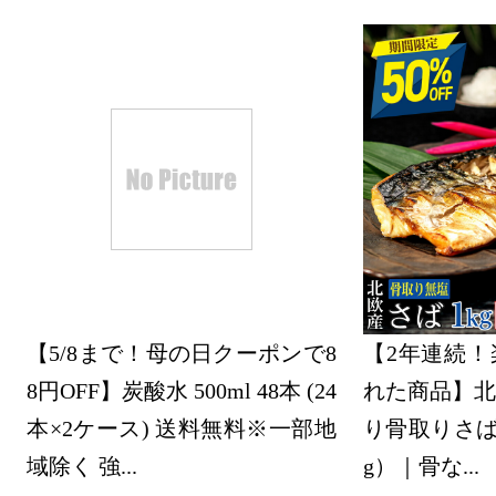
2022/02/23
美容・コス
グ：15位
2022/02/22
美容・コス
グ：14位
2022/02/21
美容・コス
【5/8まで！母の日クーポンで8
【2年連続！
グ：10位
8円OFF】炭酸水 500ml 48本 (24
れた商品】北
本×2ケース) 送料無料※一部地
り骨取りさば 
2022/02/20
域除く 強...
g）｜骨な...
美容・コス