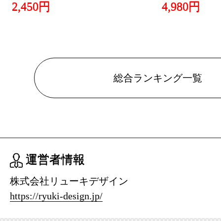
2,450円
4,980円
グ：7位
2022/02/18
美容・コス
グ：8位
総合ランキング一覧
2022/02/16
美容・コス
グ：27位
2022/02/15
運営者情報
美容・コス
株式会社リューキデザイン
グ：14位
https://ryuki-design.jp/
2022/02/11