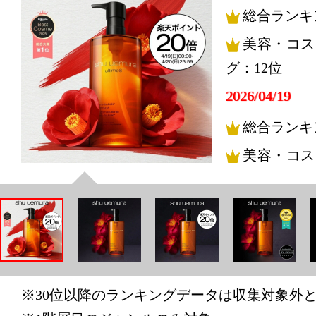
総合ランキ
美容・コス
グ：12位
2026/04/19
総合ランキ
美容・コス
グ：13位
2025/11/26
美容・コス
グ：16位
2025/11/25
※30位以降のランキングデータは収集対象外