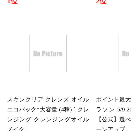
1位
2位
美容・コス
グ：23位
2022/10/31
美容・コス
グ：25位
2022/10/29
美容・コス
グ：6位
スキンクリア クレンズ オイル
ポイント最大
2022/02/28
エコパック*大容量 (4種) [ クレ
ラソン 5/9 20:
美容・コス
ンジング クレンジングオイル
【公式】選べ
グ：1位
メイク...
ーンアップ...