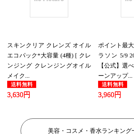
グ：26位
2025/10/25
美容・コス
スキンクリア クレンズ オイル
グ：30位
ポイント最大
エコパック*大容量 (4種) [ クレ
ラソン 5/9 20:
2025/10/24
ンジング クレンジングオイル
【公式】選べ
美容・コス
メイク...
ーンアップ...
グ：24位
送料無料
送料無料
2025/08/26
3,630円
3,960円
美容・コス
グ：25位
2025/07/26
美容・コスメ・香水ランキング