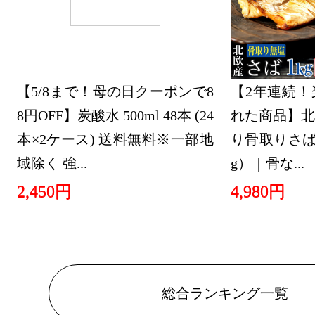
2025/05/24
美容・コス
グ：25位
2025/05/23
【5/8まで！母の日クーポンで8
【2年連続！
8円OFF】炭酸水 500ml 48本 (24
れた商品】北
美容・コス
本×2ケース) 送料無料※一部地
り骨取りさば 
グ：15位
域除く 強...
g）｜骨な...
2025/05/12
2,450円
4,980円
美容・コス
グ：25位
2025/05/11
美容・コス
総合ランキング一覧
グ：10位