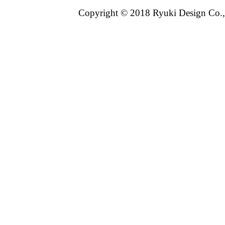
グ：12位
Copyright © 2018 Ryuki Design Co.,
2025/04/10
美容・コス
グ：24位
2025/04/09
美容・コス
グ：12位
2025/04/08
美容・コス
グ：13位
2025/04/07