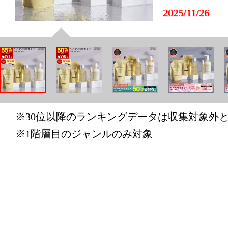
2025/11/26
美容・コス
グ：23位
2025/11/25
美容・コス
グ：15位
※30位以降のランキングデータは収集対象外
2025/11/24
※1階層目のジャンルのみ対象
美容・コス
グ：20位
2025/11/23
美容・コス