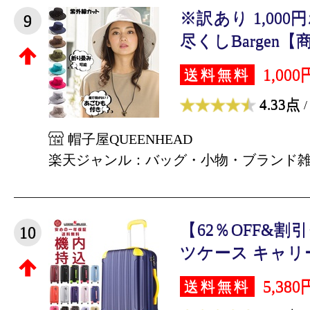
※訳あり 1,00
9
尽くしBargen【商
1,000
送料無料
4.33点
/
帽子屋QUEENHEAD
楽天ジャンル：バッグ・小物・ブランド
【62％OFF&
10
ツケース キャリー
5,380
送料無料