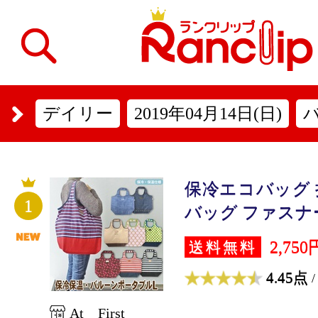
デイリー
2019年04月14日(日)
保冷エコバッグ
1
バッグ ファスナー開
2,750
送料無料
4.45点
/
At First