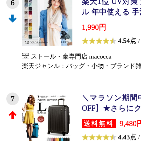
楽天1位 UV対
6
ル 年中使える 手洗
1,990円
4.54点
/
ストール・傘専門店 macocca
楽天ジャンル：バッグ・小物・ブランド
＼マラソン期間中
7
OFF】★さらにク
9,480
送料無料
4.43点
/