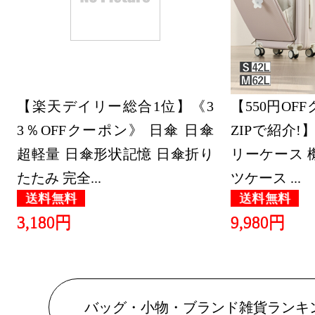
ランキング：2
2018/11/10
バッグ・小
【楽天デイリー総合1位】《3
ランキング：1
【550円OF
3％OFFクーポン》 日傘 日傘
ZIPで紹介!】
2018/11/08
超軽量 日傘形状記憶 日傘折り
リーケース 
バッグ・小
たたみ 完全...
ツケース ...
ランキング：2
送料無料
送料無料
2018/11/07
3,180円
9,980円
バッグ・小
ランキング：2
2018/10/25
バッグ・小物・ブランド雑貨ランキ