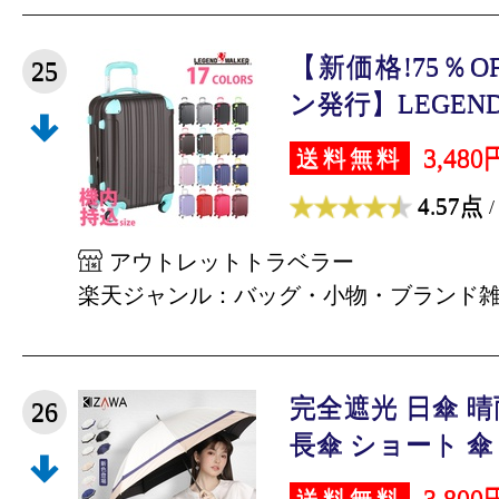
【新価格!75％
25
ン発行】LEGEND 
3,480
送料無料
4.57点
/
アウトレットトラベラー
楽天ジャンル：バッグ・小物・ブランド
完全遮光 日傘 
26
長傘 ショート 傘 50