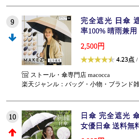
完全遮光 日傘 遮
9
率100% 晴雨兼用 傘
2,500円
4.23点
/
ストール・傘専門店 macocca
楽天ジャンル：バッグ・小物・ブランド
日傘 完全遮光 
10
女優日傘 送料無料 