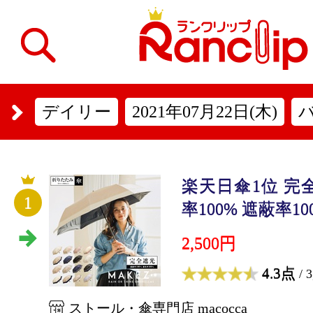
デイリー
2021年07月22日(木)
楽天日傘1位 完
1
率100% 遮蔽率100
2,500円
4.3点
/ 
ストール・傘専門店 macocca