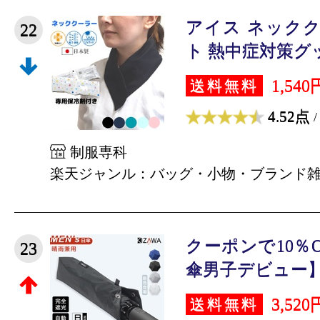
アイス ネックク
22
ト 熱中症対策グッズ
1,540
送料無料
4.52点
/
制服専科
楽天ジャンル：バッグ・小物・ブランド
クーポンで10％O
23
傘男子デビュー】日
3,520
送料無料