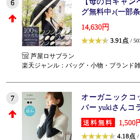
【母の日キャン
6
グ無料中♪(一部条件
14,630円
3.91点
/ 5
芦屋ロサブラン
楽天ジャンル：バッグ・小物・ブランド
オーガニックコ
7
バー yukiさんコラ
1,500
送料無料
4.18点
/