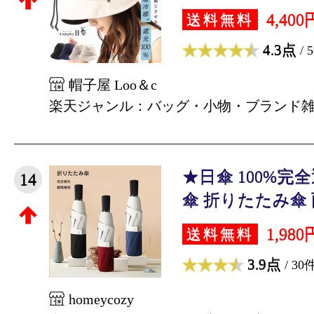
4,400
送料無料
4.3点
/ 
帽子屋 Loo＆c
楽天ジャンル：バッグ・小物・ブランド
★日傘 100%完
14
傘 折りたたみ傘 雨
1,980
送料無料
3.9点
/ 30
homeycozy