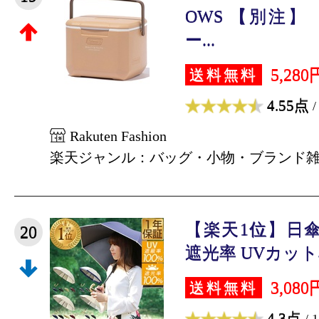
OWS 【別注】 
ー...
5,280
送料無料
4.55点
/
Rakuten Fashion
楽天ジャンル：バッグ・小物・ブランド
【楽天1位】日傘
20
遮光率 UVカット率 
3,080
送料無料
4.3点
/ 