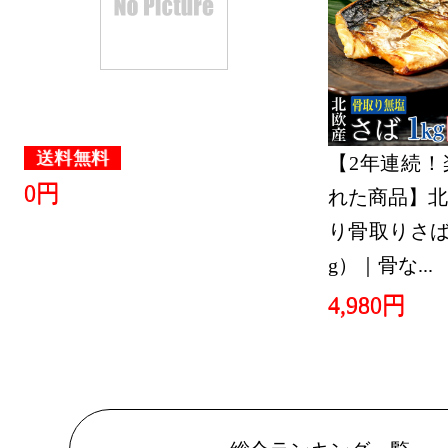
2022/02/26
バッグ・小
ランキング：2
2022/02/25
送料無料
【2年連続！
0円
れた商品】北
バッグ・小
り骨取りさば 
ランキング：1
g）｜骨な...
2022/02/24
4,980円
バッグ・小
ランキング：2
2022/02/23
バッグ・小