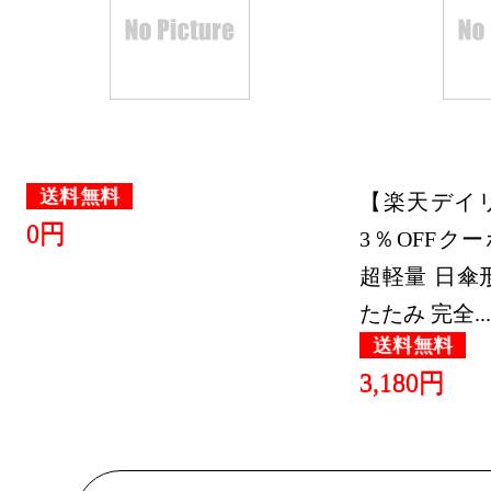
バッグ・小
ランキング：3
2022/05/09
バッグ・小
送料無料
【楽天デイリ
ランキング：1
0円
3％OFFク
2022/04/17
超軽量 日傘
バッグ・小
たたみ 完全...
ランキング：2
送料無料
2022/03/29
3,180円
バッグ・小
ランキング：2