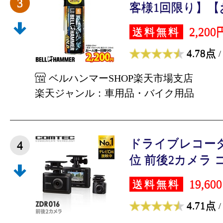
3
客様1回限り】【お
2,200
送料無料
4.78点
/
ベルハンマーSHOP楽天市場支店
楽天ジャンル：車用品・バイク用品
ドライブレコー
4
位 前後2カメラ コ
19,60
送料無料
4.71点
/