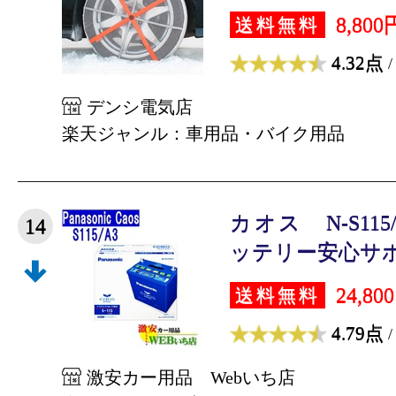
8,800
送料無料
4.32点
/
デンシ電気店
楽天ジャンル：車用品・バイク用品
カオス N-S11
14
ッテリー安心サポー
24,80
送料無料
4.79点
/
激安カー用品 Webいち店