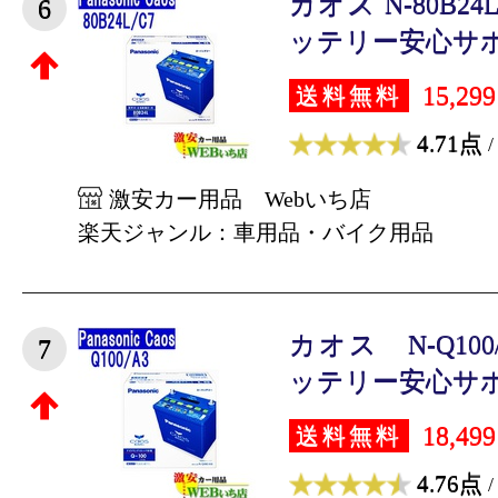
カオス N-80B2
6
ッテリー安心サポー
15,29
送料無料
4.71点
/
激安カー用品 Webいち店
楽天ジャンル：車用品・バイク用品
カオス N-Q10
7
ッテリー安心サポー
18,49
送料無料
4.76点
/