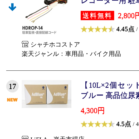
レコーダー用 駐車
2,800
送料無料
4.45点
/
シャチホコストア
楽天ジャンル：車用品・バイク用品
【10L×2個セット
17
ブルー 高品位尿素
4,300円
4.5点
/ 