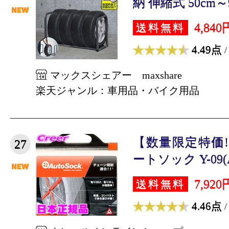
納 伸縮式 50cm～90
4,840
送料無料
4.49点
/
マックスシェアー maxshare
楽天ジャンル：車用品・バイク用品
【数量限定特価!
27
ートソック Y-09(AS
7,920
送料無料
4.46点
/