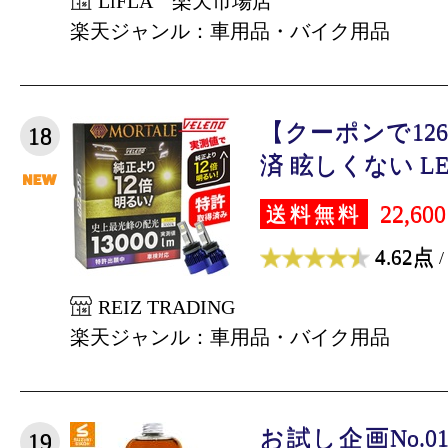
LiFLA 楽天市場店
楽天ジャンル：車用品・バイク用品
【クーポンで12
18
済 眩しくない LED
22,60
送料無料
4.62点
/
REIZ TRADING
楽天ジャンル：車用品・バイク用品
お試し企画No.
19