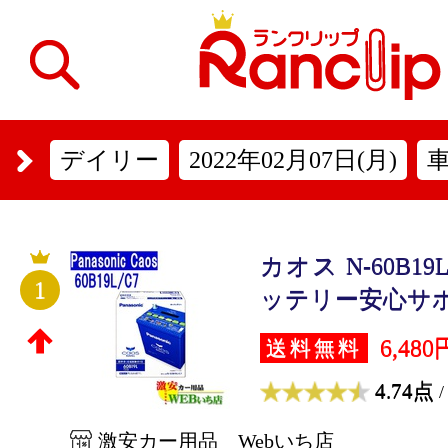
デイリー
2022年02月07日(月)
カオス N-60B1
1
ッテリー安心サポー
6,480
送料無料
4.74点
/
激安カー用品 Webいち店