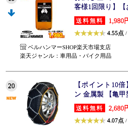
客様1回限り】【お
1,980
送料無料
4.55点
/
ベルハンマーSHOP楽天市場支店
楽天ジャンル：車用品・バイク用品
【ポイント10
20
ン 金属製 【亀甲型
2,680
送料無料
4.07点
/