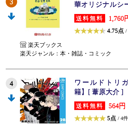
3
華オリジナルシール1
1,760
送料無料
4.75点
/
楽天ブックス
楽天ジャンル：本・雑誌・コミック
ワールドトリガ
4
籍】[ 葦原大介 ]
564円
送料無料
5点
/ 4