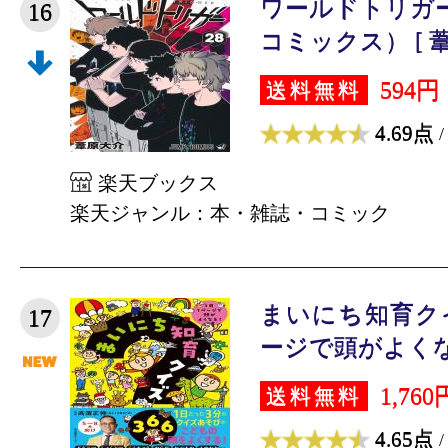
ワールドトリガー
16
コミックス） [ 葦原
594円
送料無料
4.69点
/
楽天ブックス
楽天ジャンル：本・雑誌・コミック
まいにち知育クイズ
17
ージで頭がよくなる！
1,760
送料無料
4.65点
/