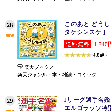
このあと どうし
28
タケシンスケ ]
1,540
送料無料
4.8点
/ 
楽天ブックス
楽天ジャンル：本・雑誌・コミック
Jリーグ選手名鑑 20
29
エルゴラッソ特別編