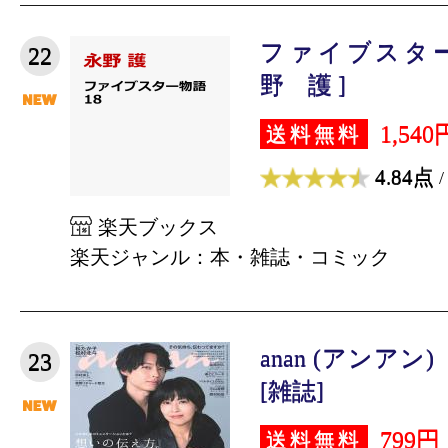
ファイブスター物
22
野 護 ]
1,540
送料無料
4.84点
/
楽天ブックス
楽天ジャンル：本・雑誌・コミック
anan (アンアン) 
23
[雑誌]
799円
送料無料