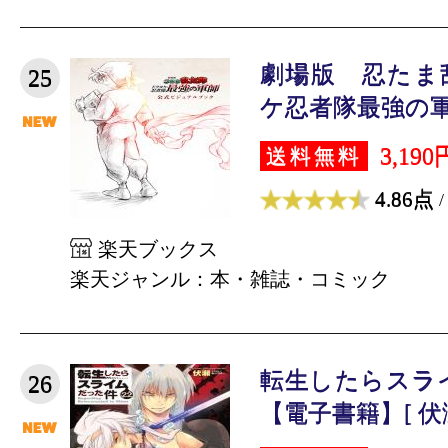
劇場版 忍たま
25
ケ忍者隊最強の軍師
3,190
送料無料
4.86点
/
楽天ブックス
楽天ジャンル：本・雑誌・コミック
転生したらスライ
26
【電子書籍】[ 伏瀬