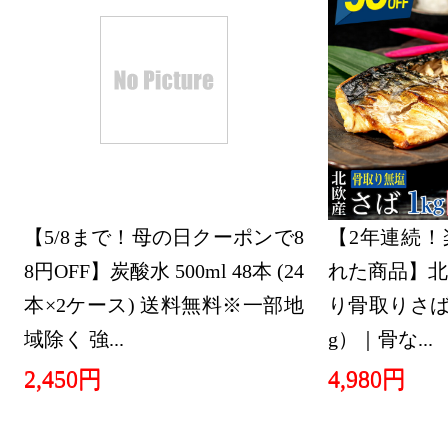
2025/02/24
本・雑誌・
グ：29位
2025/02/23
本・雑誌・
グ：24位
【5/8まで！母の日クーポンで8
【2年連続！
2025/02/22
8円OFF】炭酸水 500ml 48本 (24
れた商品】北
本・雑誌・
本×2ケース) 送料無料※一部地
り骨取りさば 
グ：26位
域除く 強...
g）｜骨な...
2025/02/20
2,450円
4,980円
本・雑誌・
グ：8位