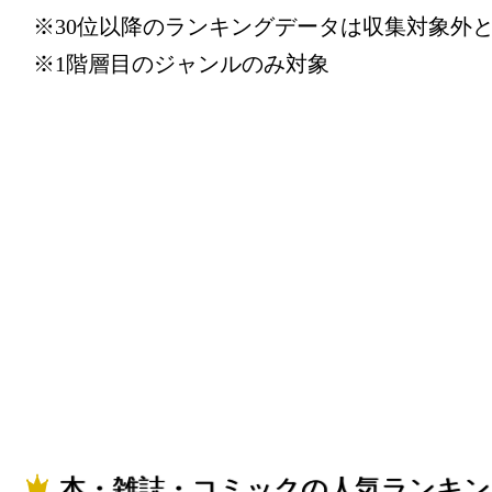
グ：17位
※30位以降のランキングデータは収集対象外
2025/03/11
※1階層目のジャンルのみ対象
本・雑誌・
グ：7位
2025/03/10
本・雑誌・
グ：5位
2025/03/09
本・雑誌・
グ：10位
2025/03/08
本・雑誌・コミックの人気ランキン